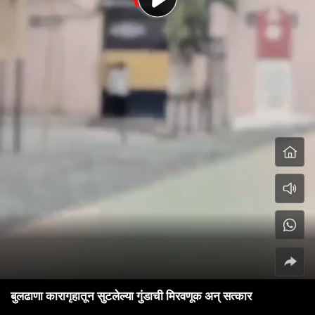
बुलढाणा कारागृहातून सुटलेल्या गुंडाची मिरवणूक अन् सत्कार