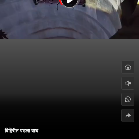
विहिरीत पडला वाघ