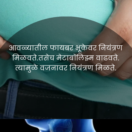
आवळ्यातील फायबर भूकेवर नियंत्रण
मिळवते.तसेच मेटाबॉलिझ्म वाढवते.