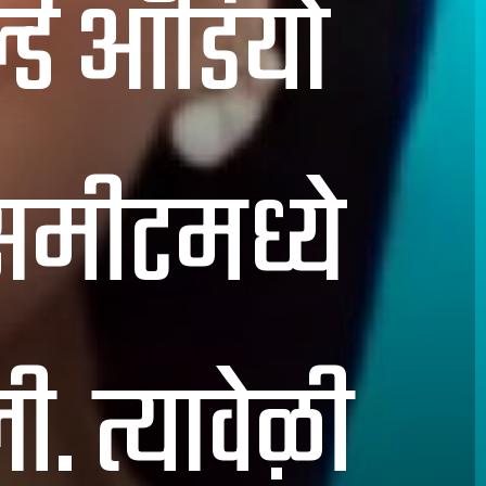
्ल्ड ऑडियो
 समीटमध्ये
 त्यावेळी