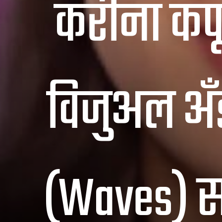
करीना कपूर
विजुअल अँड
(Waves) स