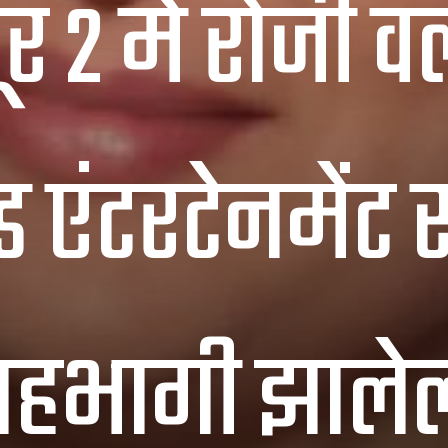
 2 मे रोजी वर
 एंटरटेनमेंट
हभागी झालेली.