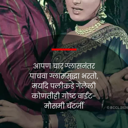
आपण चार ग्लासनंतर
पाचवा ग्लाससुद्धा भरतो,
मर्यादे पलीकडे गेलेली
कोणतीही गोष्ट वाईट-