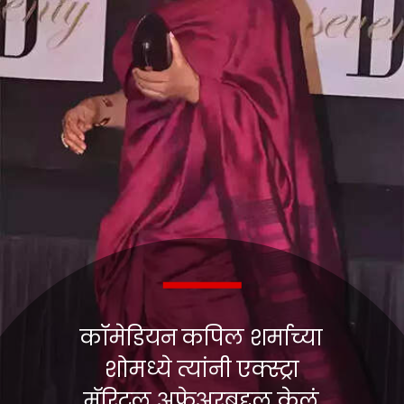
कॉमेडियन कपिल शर्माच्या
शोमध्ये त्यांनी एक्स्ट्रा
मॅरिटल अफेअरबद्दल केलं