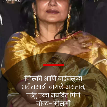
व्हिस्की आणि वाईनसुद्धा
शरीरासाठी चांगले असतात,
परंतु एका मर्यादेत पिणं