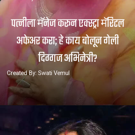
पत्नीला मॅनेज करून एक्स्ट्रा मॅरिटल
अफेअर करा; हे काय बोलून गेली
Created By: Swati Vemul