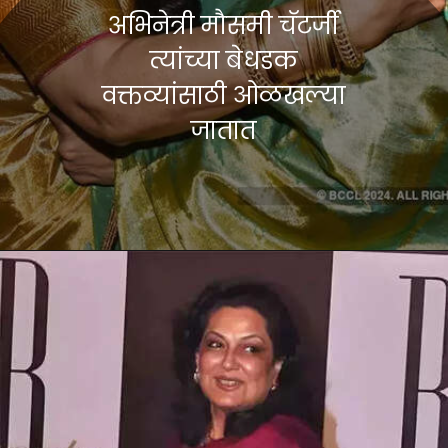
अभिनेत्री मौसमी चॅटर्जी
त्यांच्या बेधडक
वक्तव्यांसाठी ओळखल्या