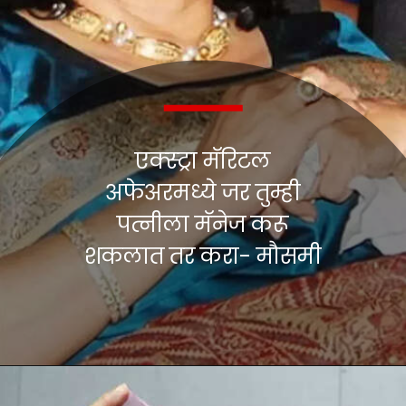
एक्स्ट्रा मॅरिटल
अफेअरमध्ये जर तुम्ही
पत्नीला मॅनेज करू