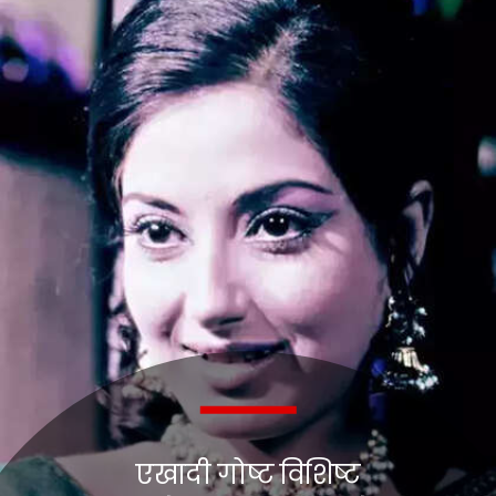
एखादी गोष्ट विशिष्ट