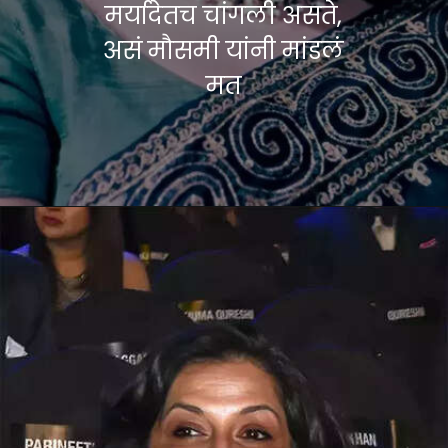
मर्यादेतच चांगली असते,
असं मौसमी यांनी मांडलं