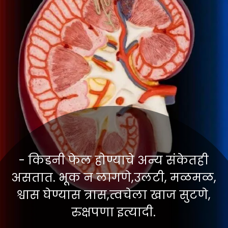
- किडनी फेल होण्याचे अन्य संकेतही
असतात. भूक न लागणे,उलटी, मळमळ,
श्वास घेण्यास त्रास,त्वचेला खाज सुटणे,