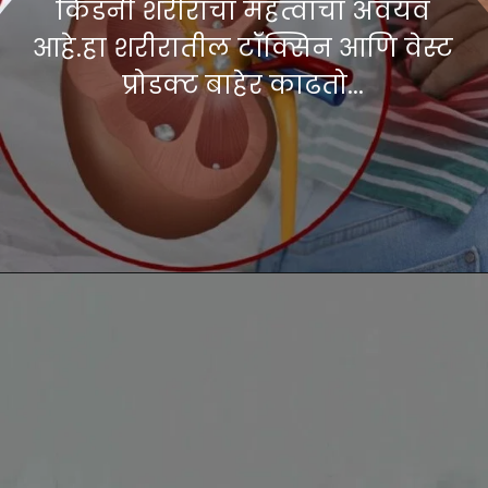
किडनी शरीराचा महत्वाचा अवयव
आहे.हा शरीरातील टॉक्सिन आणि वेस्ट