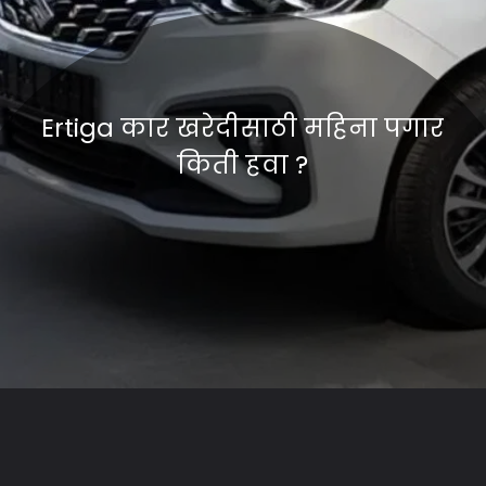
Ertiga कार खरेदीसाठी महिना पगार
किती हवा ?