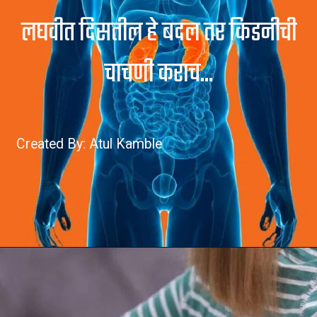
लघवीत दिसतील हे बदल तर किडनीची
चाचणी कराच...
Created By: Atul Kamble