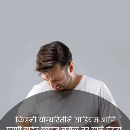
किडनी योग्यरितीने सोडियम आणि
पाणी बाहेर काढत नसेल तर याने चेहरा,