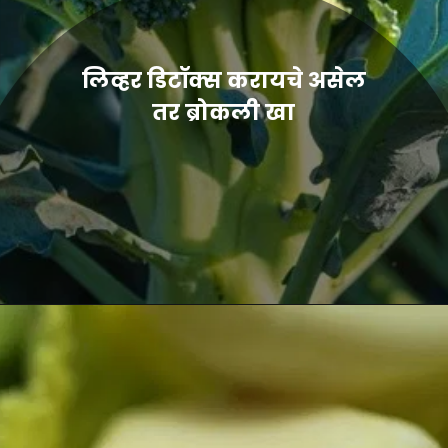
लिव्हर डिटॉक्स करायचे असेल