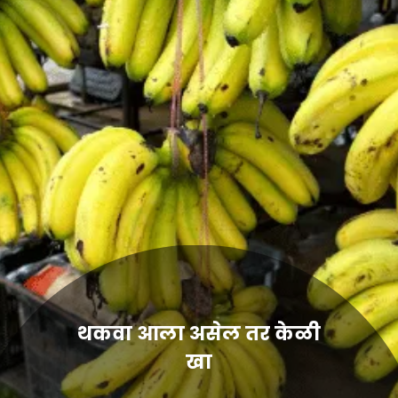
थकवा आला असेल तर केळी
खा