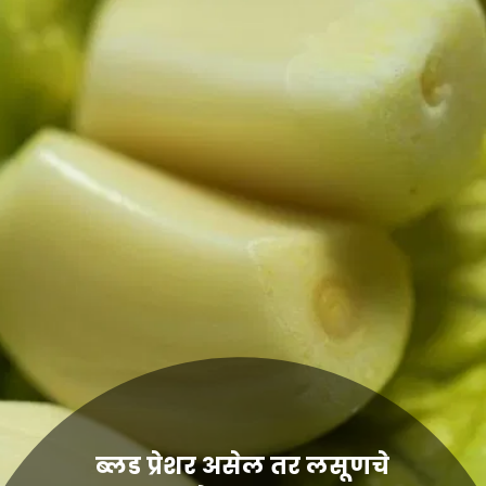
ब्लड प्रेशर असेल तर लसूणचे