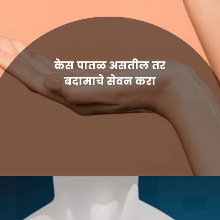
केस पातळ असतील तर