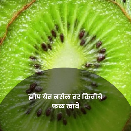
झोप येत नसेल तर किवीचे