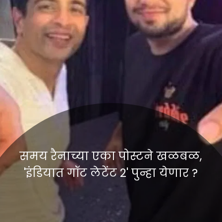
समय रैनाच्या एका पोस्टने खळबळ,
'इंडियात गॉट लेटेंट 2' पुन्हा येणार ?