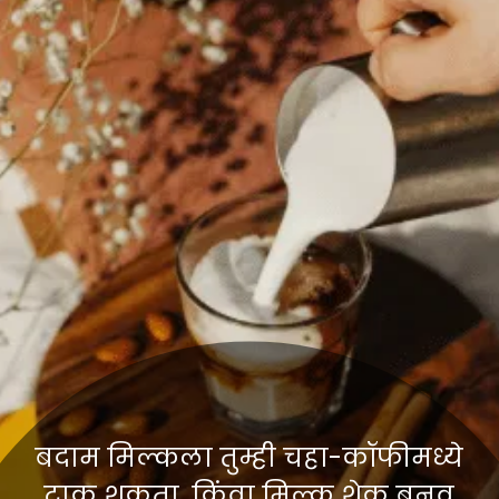
बदाम मिल्कला तुम्ही चहा-कॉफीमध्ये
टाकू शकता. किंवा मिल्क शेक बनवू