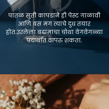
पातळ सुती कापडाने ही पेस्ट गाळावी
आणि बस मग त्याचे दुध तयार
होत.उरलेला बदामाचा चोथा वेगवेगळ्या