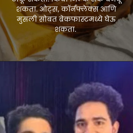
शकता. ओट्स, कॉर्नफ्लेक्स आणि
मुसली सोबत ब्रेकफास्टमध्ये घेऊ
शकता.