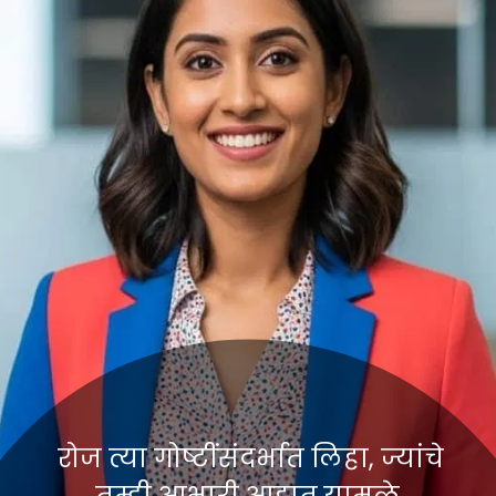
रोज त्या गोष्टींसंदर्भात लिहा, ज्यांचे
तुम्ही आभारी आहात.यामुळे