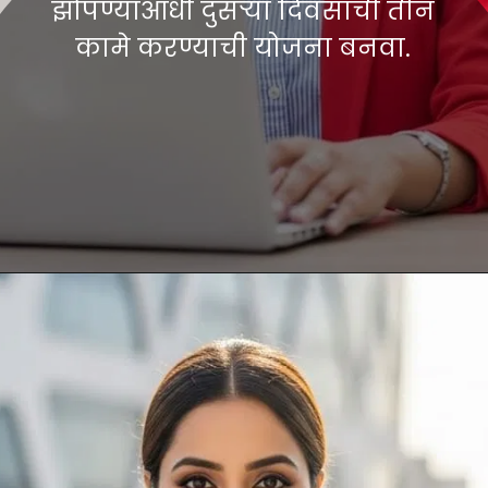
झोपण्याआधी दुसऱ्या दिवसाची तीन