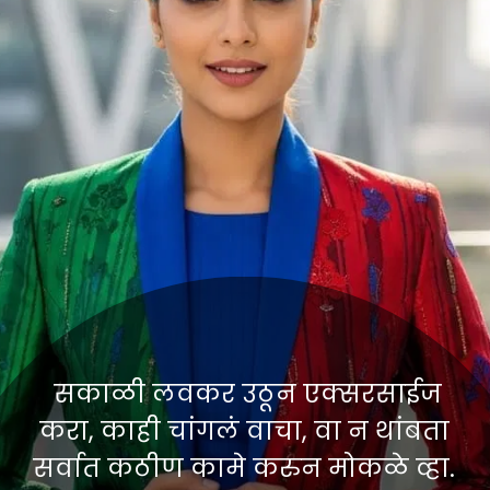
सकाळी लवकर उठून एक्सरसाईज
करा, काही चांगलं वाचा, वा न थांबता