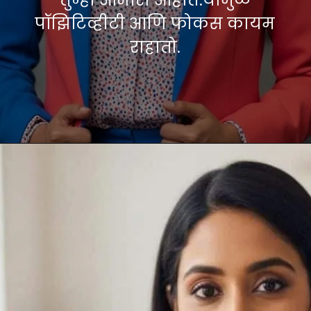
पॉझिटिव्हीटी आणि फोकस कायम