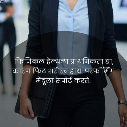
फिजिकल हेल्थला प्राथमिकता द्या,
कारण फिट शरीरच हाय-परफॉर्मिंग