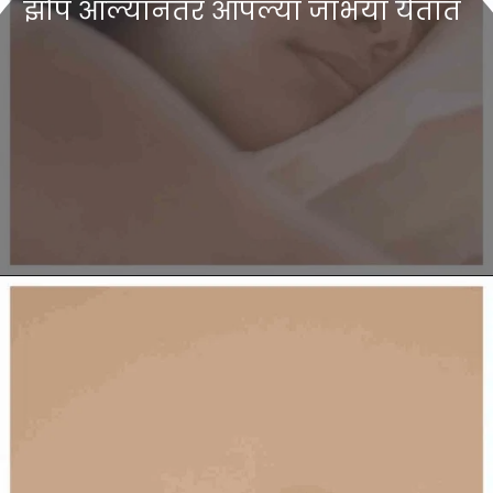
झोप आल्यानंतर आपल्या जांभया येतात