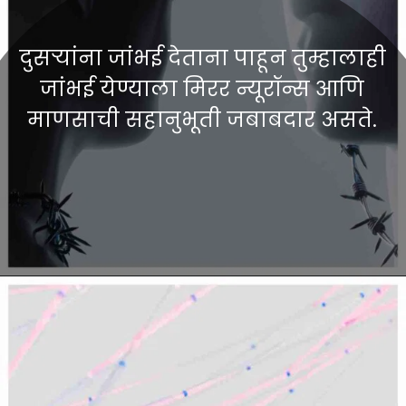
दुसऱ्यांना जांभई देताना पाहून तुम्हालाही
जांभई येण्याला मिरर न्यूरॉन्स आणि
माणसाची सहानुभूती जबाबदार असते.