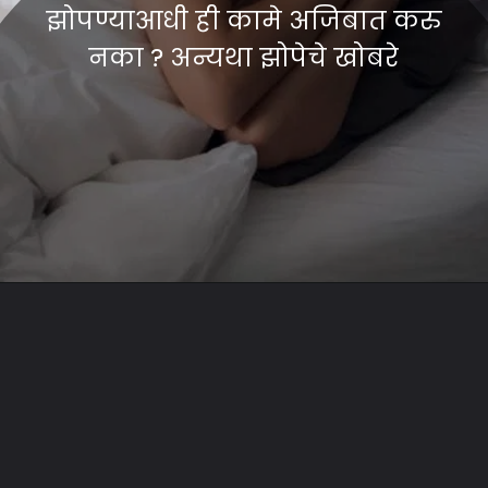
झोपण्याआधी ही कामे अजिबात करु
नका ? अन्यथा झोपेचे खोबरे