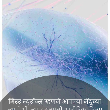
मिरर न्यूरॉन्स म्हणजे आपल्या मेंदू्च्या
त्या पेशी ज्या दुसऱ्याची शारीरिक क्रिया