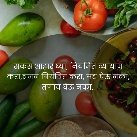
सकस आहार घ्या, नियमित व्यायाम
करा,वजन नियंत्रित करा, मद्य घेऊ नका,
तणाव घेऊ नका..