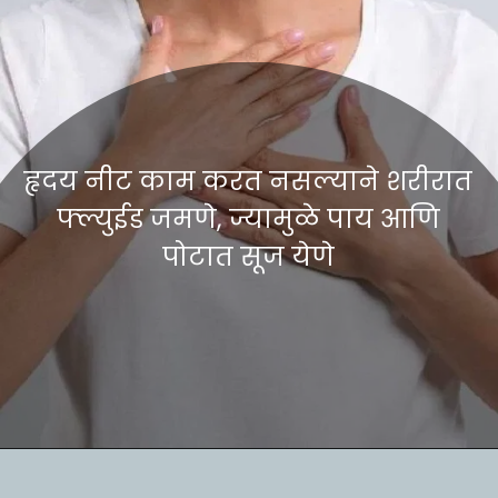
हृदय नीट काम करत नसल्याने शरीरात
फ्ल्युईड जमणे, ज्यामुळे पाय आणि