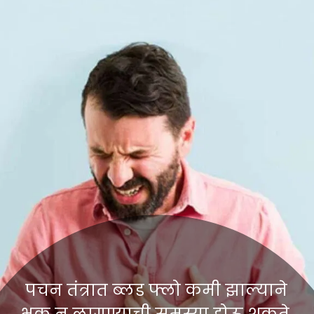
पचन तंत्रात ब्लड फ्लो कमी झाल्याने