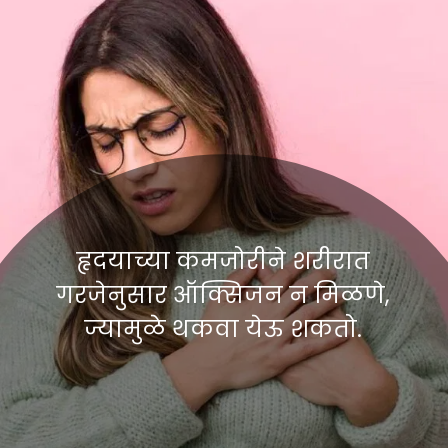
हृदयाच्या कमजोरीने शरीरात
गरजेनुसार ऑक्सिजन न मिळणे,