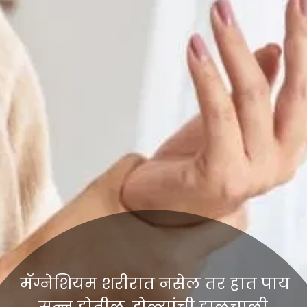
मॅग्नेशियम शरीरात नसेल तर हात पाय
सून्न होतील. डोळ्यांची हालचाली