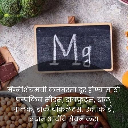
मॅग्नेशियमची कमतरता दूर होण्यासाठी
पम्पकिन सीड्स, डायफ्रुट्स, डाळ,
पालक, डार्क चॉकलेट्स, एव्हाकोडो,