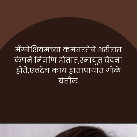
मॅग्नेशियमच्या कमतरतेने शरीरात
कंपने निर्माण होतात,स्नायूत वेदना
होते,एवढेच काय हातापायात गोळे