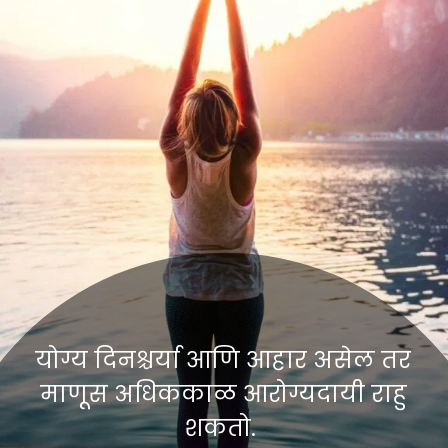
योग्य दिनश्चर्या आणि आहार असेल तर
माणूस अधिककाळ आरोग्यदायी राहु
शकतो.