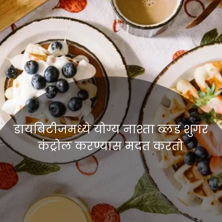
डायबिटीजमध्ये योग्य नाश्ता ब्लड शुगर