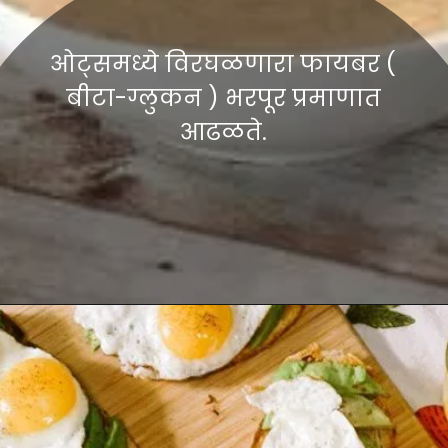
ओट्समध्ये विरघळणारा फायबर (
बीटा-ग्लुकन ) भरपूर प्रमाणात