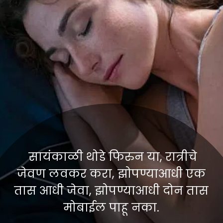
सायंकाळी थोडे फिरुन या, रात्रीचे
जेवण लवकर करा, झोपण्याआधी एक
तास आधी जेवा, झोपण्याआधी दोन तास