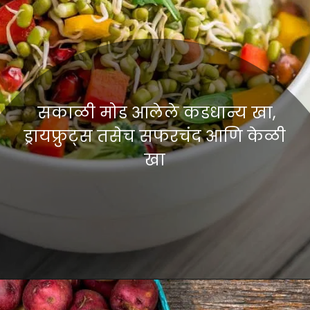
सकाळी मोड आलेले कडधान्य खा,
ड्रायफ्रुट्स तसेच सफरचंद आणि केळी