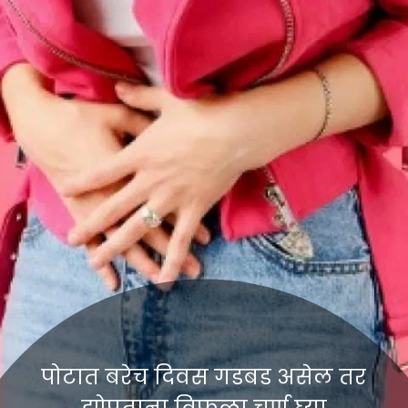
पोटात बरेच दिवस गडबड असेल तर