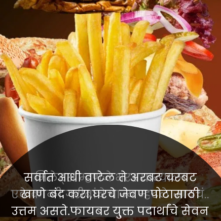
सर्वात आधी वाटेल ते अरबट चरबट
मिलेट्स म्हणजे भरड धान्याला
खाणे बंद करा,घरचे जेवण पोटासाठी
उत्तम असते.फायबर यु्क्त पदार्थांचे सेवन