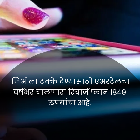
जिओला टक्के देण्यासाठी एअरटेलचा
वर्षभर चालणारा रिचार्ज प्लान १८४९