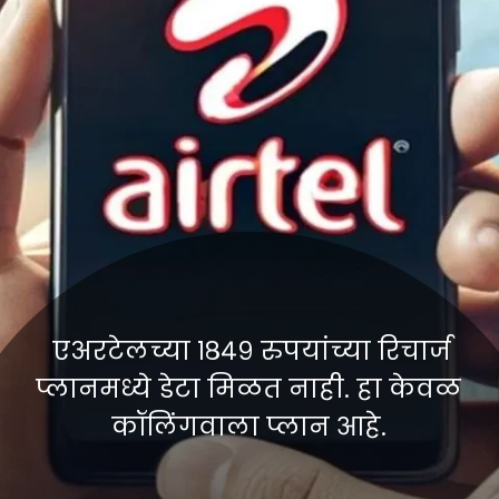
एअरटेलच्या १८४९ रुपयांच्या रिचार्ज
प्लानमध्ये डेटा मिळत नाही. हा केवळ