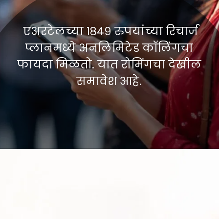
एअरटेलच्या १८४९ रुपयांच्या रिचार्ज
प्लानमध्ये अनलिमिटेड कॉलिंगचा
फायदा मिळतो. यात रोमिंगचा देखील