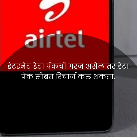
इंटरनेट डेटा पॅकची गरज असेल तर डेटा
पॅक सोबत रिचार्ज करु शकता.