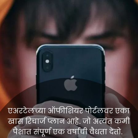
एअरटेलच्या ऑफीशियर पोर्टलवर एका
खास रिचार्ज प्लान आहे. जो अत्यंत कमी
पैशात संपूर्ण एक वर्षांची वैधता देतो.