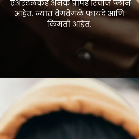
एअरटेलकडे अनेक प्रीपेड रिचार्ज प्लान
आहेत. ज्यात वेगवेगळे फायदे आणि