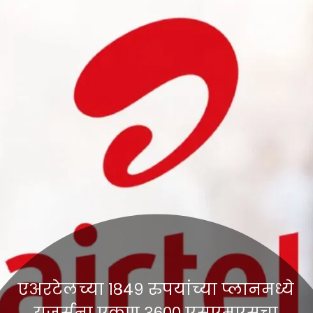
एअरटेलच्या १८४९ रुपयांच्या प्लानमध्ये
युजर्सना एकूण ३६०० एसएमएसचा