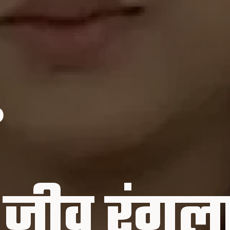
6
ात जीव रंग