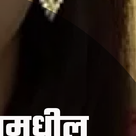
लामधील