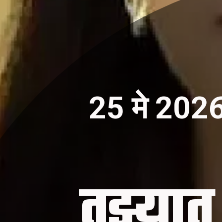
25 मे 202
तुझ्य