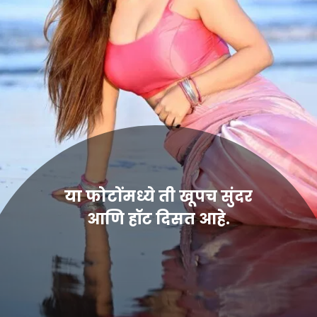
या फोटोंमध्ये ती खूपच सुंदर