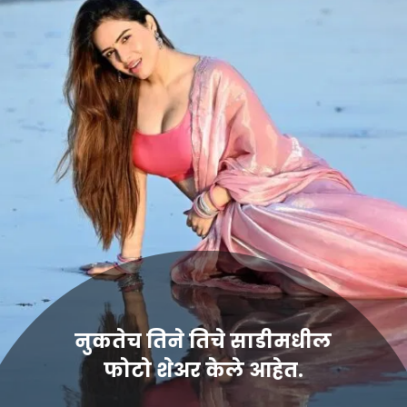
नुकतेच तिने तिचे साडीमधील