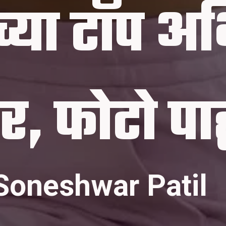
्या टॉप अभि
Soneshwar Patil