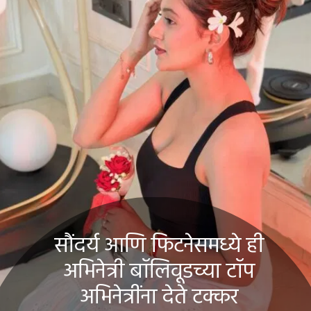
सौंदर्य आणि फिटनेसमध्ये ही
अभिनेत्री बॉलिवूडच्या टॉप
अभिनेत्रींना देते टक्कर