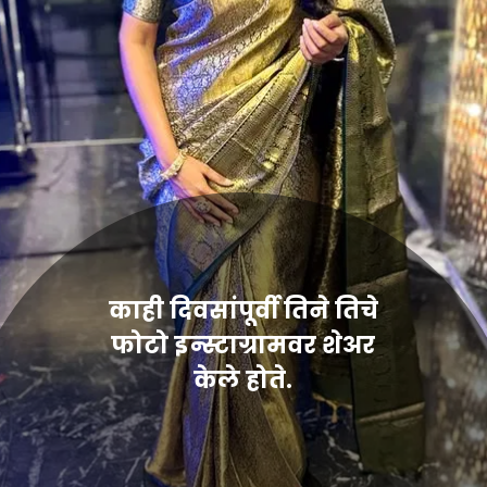
काही दिवसांपूर्वी तिने तिचे
फोटो इन्स्टाग्रामवर शेअर