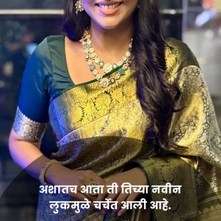
अशातच आता ती तिच्या नवीन