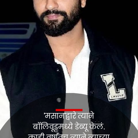
'मसान'द्वारे त्याने
बॉलिवूडमध्ये डेब्यू केलं.
काही वर्षांतच त्याने त्याच्या