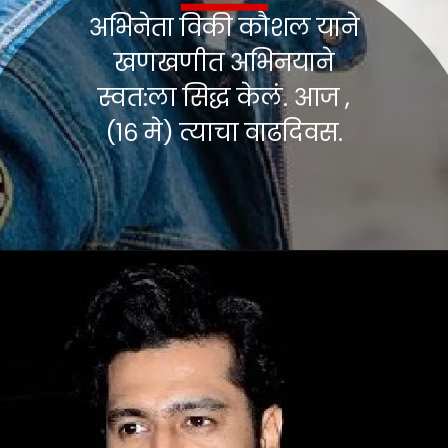
अभिनेता विकी कौशल याने
खणखणीत अभिनयाने
स्वत:ला सिद्ध केलं. आज ,