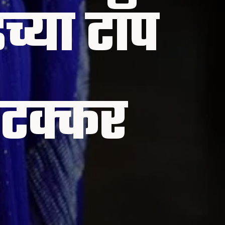
च्या टॉप