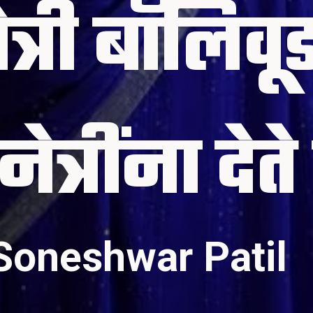
्री बॉलिवूड
Soneshwar Patil