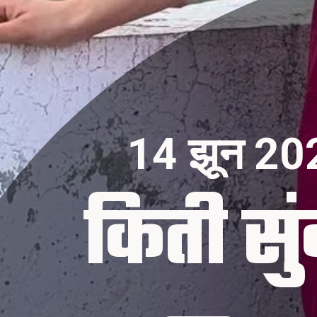
14 झून 20
किती सु