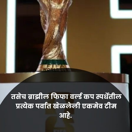
तसेच ब्राझील फिफा वर्ल्ड कप स्पर्धेतील
प्रत्येक पर्वात खेळलेली एकमेव टीम
आहे.