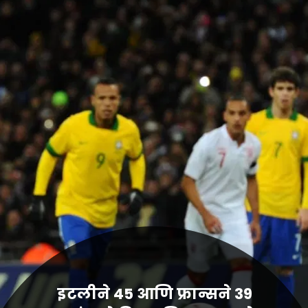
इटलीने 45 आणि फ्रान्सने 39