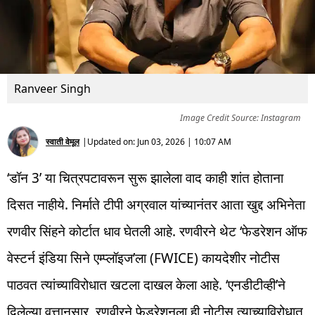
Ranveer Singh
Image Credit Source: Instagram
स्वाती वेमूल
|
Updated on:
Jun 03, 2026 | 10:07 AM
‘डॉन 3’ या चित्रपटावरून सुरू झालेला वाद काही शांत होताना
दिसत नाहीये. निर्माते टीपी अग्रवाल यांच्यानंतर आता खुद्द अभिनेता
रणवीर सिंहने कोर्टात धाव घेतली आहे. रणवीरने थेट ‘फेडरेशन ऑफ
वेस्टर्न इंडिया सिने एम्प्लॉइज’ला (FWICE) कायदेशीर नोटीस
पाठवत त्यांच्याविरोधात खटला दाखल केला आहे. ‘एनडीटीव्ही’ने
दिलेल्या वृत्तानुसार, रणवीरने फेडरेशनला ही नोटीस त्याच्याविरोधात