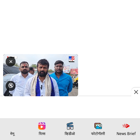
मेनू
रिल्स
व्हिडीओ
फोटोगॅलरी
News Brief