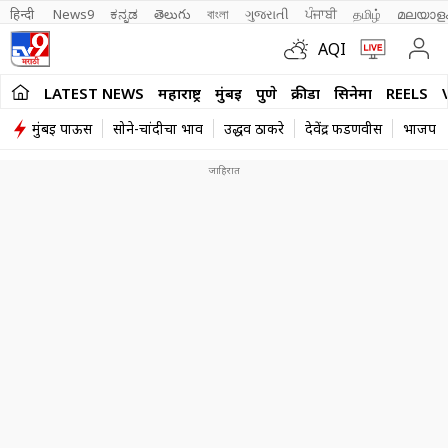
हिन्दी 
News9
ಕನ್ನಡ
తెలుగు
বাংলা
ગુજરાતી
ਪੰਜਾਬੀ
தமிழ்
മലയാള
AQI
LATEST NEWS
महाराष्ट्र
मुंबई
पुणे
क्रीडा
सिनेमा
REELS
मुंबई पाऊस
सोने-चांदीचा भाव
उद्धव ठाकरे
देवेंद्र फडणवीस
भाजप