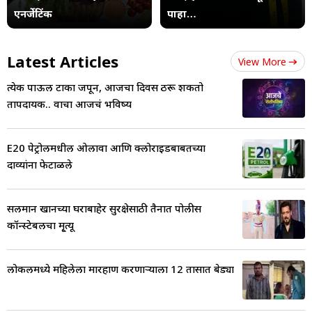
एनर्जेटिंक
पाहा…
Latest Articles
View More
प्रत्येक पाऊल टाका जपून, आजचा दिवस ठरू शकतो
तापदायक.. वाचा आजचं भविष्य
E20 पेट्रोलमधील ओलावा आणि क्लोराइडबाबतच्या
दाव्यांना फेटाळले
सलमान खानच्या घराबाहेर सुरक्षेसाठी तैनात पोलीस
कॉन्स्टेबलचा मृ्त्यू
लोकलमध्ये महिलेला मारहाण करणाऱ्याला 12 तासात बेड्या