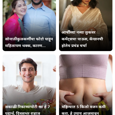
आर्चीच्या नव्या लुकवर
सोनाली कुलकर्णीचा फोटो पाहून
कमेंट्सचा पाऊस, कॅप्शनची
महिलापण थक्क, कारण…
होतेय प्रचंड चर्चा
सकाळी रिकाम्यापोटी खा हे 7
महिन्यात 5 किलो वजन कमी
पदार्थ, दिवसभर राहाल
करा, हे उपाय आजमावून