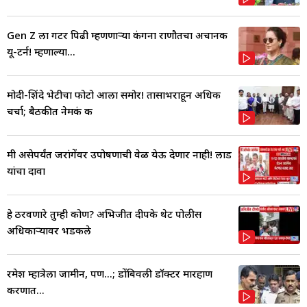
Gen Z ला गटर पिढी म्हणणाऱ्या कंगना राणौतचा अचानक
यू-टर्न! म्हणाल्या...
मोदी-शिंदे भेटीचा फोटो आला समोर! तासाभराहून अधिक
चर्चा; बैठकीत नेमकं क
मी असेपर्यंत जरांगेंवर उपोषणाची वेळ येऊ देणार नाही! लाड
यांचा दावा
हे ठरवणारे तुम्ही कोण? अभिजीत दीपके थेट पोलीस
अधिकाऱ्यावर भडकले
रमेश म्हात्रेला जामीन, पण...; डोंबिवली डॉक्टर मारहाण
प्रकरणात...