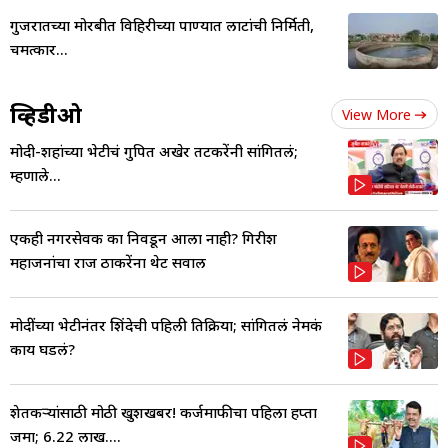
गुजरातच्या मोरबीत विहिरीच्या पाण्यात लाटांची निर्मिती,
चमत्कार...
व्हिडीओ
View More
मोदी-शहांच्या भेटीचं गुपित अखेर तटकरेंनी सांगितलं;
म्हणाले...
एकही नगरसेवक का निवडून आला नाही? गिरीश
महाजनांचा राज ठाकरेंना थेट सवाल
मोदींच्या भेटीनंतर शिंदेची पहिली प्रतिक्रिया; सांगितलं नेमकं
काय घडलं?
शेतकऱ्यांसाठी मोठी खुशखबर! कर्जमाफीचा पहिला हप्ता
जमा; 6.22 लाख....