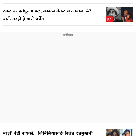
टेबलावर झोपून गायलं, काढला वेगळाच आवाज..42
वर्षांनंतरही हे गाणे चर्चेत
माझी वेडी बायको..; जिनिलियासाठी रितेश देशमुखची