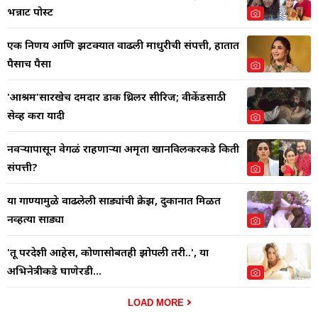
भन्नाट पोस्ट
एक निर्णय आणि झटक्यात वाढली माधुरीची संपत्ती, हातात
पैसाच पैसा
'आश्रम'सारखेच दमदार डार्क थ्रिलर सीरिज; वीकेंडसाठी
सेव्ह करा यादी
नवऱ्यापासून वेगळं राहणाऱ्या अमृता खानविलकरकडे किती
संपत्ती?
या गाण्यामुळे वाढलेली साड्यांची क्रेझ, दुकानात मिळत
नव्हत्या साड्या
'तू परदेशी आहेस, कोणासोबतही झोपली तरी..', या
अभिनेत्रीकडे घाणेरडी...
LOAD MORE