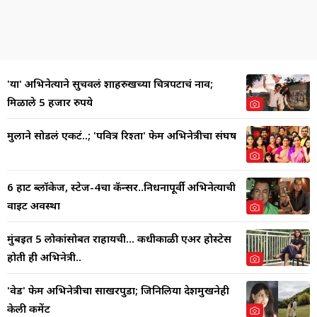
'या' अभिनेत्याने सुचवलं शाहरुखच्या चित्रपटाचं नाव;
मिळाले 5 हजार रुपये
मुलाने सोडलं एकटं..; 'पवित्र रिश्ता' फेम अभिनेत्रीचा संघर्ष
6 हार्ट ब्लॉकेज, स्टेज-4चा कॅन्सर..निधनापूर्वी अभिनेत्याची
वाईट अवस्था
मुंबईत 5 लोकांसोबत राहायची... कधीकाळी एअर होस्टेस
होती ही अभिनेत्री..
'वेड' फेम अभिनेत्रीचा साखरपुडा; जिनिलिया देशमुखनेही
केली कमेंट