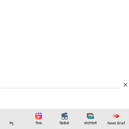
मेनू
रिल्स
व्हिडीओ
फोटोगॅलरी
News Brief