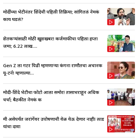
मोदींच्या भेटीनंतर शिंदेची पहिली प्रतिक्रिया; सांगितलं नेमकं
काय घडलं?
शेतकऱ्यांसाठी मोठी खुशखबर! कर्जमाफीचा पहिला हप्ता
जमा; 6.22 लाख....
Gen Z ला गटर पिढी म्हणणाऱ्या कंगना राणौतचा अचानक
यू-टर्न! म्हणाल्या...
मोदी-शिंदे भेटीचा फोटो आला समोर! तासाभराहून अधिक
चर्चा; बैठकीत नेमकं क
मी असेपर्यंत जरांगेंवर उपोषणाची वेळ येऊ देणार नाही! लाड
यांचा दावा