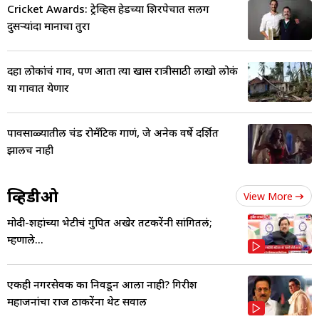
Cricket Awards: ट्रेव्हिस हेडच्या शिरपेचात सलग
दुसऱ्यांदा मानाचा तुरा
दहा लोकांचं गाव, पण आता त्या खास रात्रीसाठी लाखो लोकं
या गावात येणार
पावसाळ्यातील प्रचंड रोमँटिक गाणं, जे अनेक वर्षे प्रदर्शित
झालच नाही
व्हिडीओ
View More
मोदी-शहांच्या भेटीचं गुपित अखेर तटकरेंनी सांगितलं;
म्हणाले...
एकही नगरसेवक का निवडून आला नाही? गिरीश
महाजनांचा राज ठाकरेंना थेट सवाल