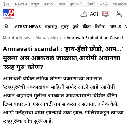
हिन्दी 
News9
ಕನ್ನಡ
తెలుగు
বাংলা
ગુજરાતી
ਪੰਜਾਬੀ
தமிழ்
മലയാള
AQI
LATEST NEWS
महाराष्ट्र
मुंबई
पुणे
क्रीडा
सिनेमा
REELS
Marathi News
Maharashtra
Amravati Exploitation Case : L
Amravati scandal : ‘हाय-हॅलो छोडो, आप…’
मुलींना अस अडकवलं जाळ्यात,आरोपी अयानचा
‘लव्ह गुरु’ कोण?
अमरावती येथील लैंगिक शोषण प्रकरणाच्या तपासात
'लव्हगुरू'ची धक्कादायक माहिती समोर आली आहे. आरोपी
अयान अहमदने मुलींना जाळ्यात ओढण्यासाठी विशिष्ट चॅटिंग
टिप्स वापरल्या. एसआयटी तपास करत असताना, अनेक कॅफे
आणि फ्लॅट्सचा वापर झाल्याचे उघड झाले. पोलिसांकडून त्याच्या
लव्हगुरूचा शोध सुरू आहे.