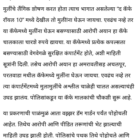
मुलींचे लैंगिक शोषण करत होता त्याच भागात असलेल्या “द कॅफे
रॉयल 10” मध्ये देखील तो मुलीांना घेऊन जायचा. एवढंच नव्हे तर
या कॅफेमध्ये मुलींना घेऊन बसण्यासाठी आरोपी अयान हा कॅफे
चालकाला चारशे रुपये द्यायचा. या कॅफेमध्ये प्रत्येक कपल्सला
बसण्यासाठी वेगवेगळे सुरक्षित कंपार्टमेंट होते, अशी माहिती
सूत्रांनी दिली. तसेच आरोपी अयान हा अमरावतीसह अचलपूर,
परतवाडा मधील कॅफेमध्ये मुलींना घेऊन जायचा. एवढंच नव्हे तर
त्या कंपार्टमेंटमध्ये मुलामुलींचे अश्लील चाळेही चालत असल्याचंही
उघड झालंय. पोलिसांकडून या कॅफे मालकांची चौकशी सुरू आहे.
या प्रकरणाची पाळंमुळं आता वझ्झर डॅम गार्डन पर्यंत पोहोचली
आहेत. तिथेच आरोपी आणि पीडित तरूणांची भेट झाल्याची
माहिती उघड झाली होती. पोलिसांचे पथक तिथे पोहोचले आणि