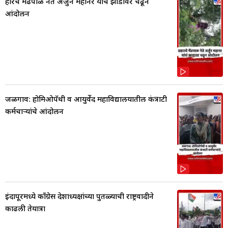
प्रहारचे मेंढपाळ नेते अर्जुन महानर यांचं झाडावर चढून
आंदोलन
जळगाव: होमिओपॅथी व आयुर्वेद महाविद्यालयातील कंत्राटी
कर्मचाऱ्यांचे आंदोलन
इंदापूरमध्ये काँग्रेस प्रदेशाध्यक्षांच्या पुतळ्याची राष्ट्रवादीने
काढली प्रेतयात्रा