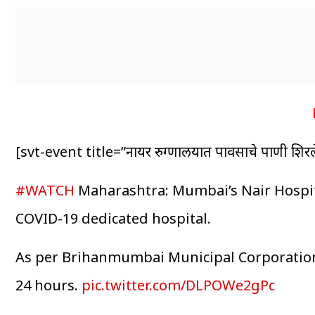
[svt-event title=”नायर रुग्णालयात पावसाचे पाणी श
#WATCH
Maharashtra: Mumbai’s Nair Hospital 
COVID-19 dedicated hospital.
As per Brihanmumbai Municipal Corporation 
24 hours.
pic.twitter.com/DLPOWe2gPc