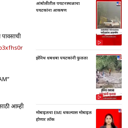
आंबोलीतील पर्यटनस्थळाचा
पर्यटकांना आकर्षण
हा पावसाची
7b3xfhs0r
झेनिथ धबधबा पर्यटकांनी फुलला
6AM”
ासाठी आम्ही
मोबाईलचा EMI थकल्यास मोबाईल
होणार लॉक