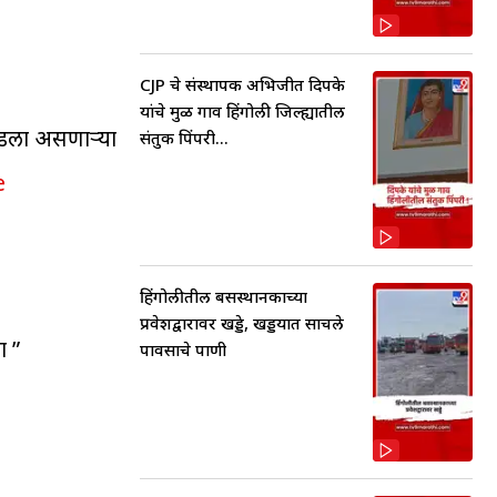
CJP चे संस्थापक अभिजीत दिपके
यांचे मुळ गाव हिंगोली जिल्ह्यातील
ेडला असणाऱ्या
संतुक पिंपरी...
e
हिंगोलीतील बसस्थानकाच्या
प्रवेशद्वारावर खड्डे, खड्डयात साचले
ा ”
पावसाचे पाणी