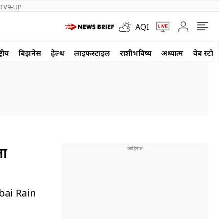
TV9-UP
AQI
्रीय
बिझनेस
हेल्थ
लाईफस्टाईल
राशीभविष्य
अध्यात्म
वेब स्टोर
ता
umbai Rain