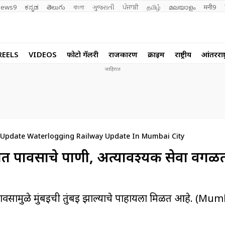
ews9
ಕನ್ನಡ
తెలుగు
বাংলা
ગુજરાતી
ਪੰਜਾਬੀ
தமிழ்
മലയാളം
मनी9
REELS
VIDEOS
फोटो गॅलरी
राजकारण
क्राईम
राष्ट्रीय
आंतरराष्ट
Update Waterlogging Railway Update In Mumbai City
त पावसाचे पाणी, अत्यावश्यक सेवा वगळ
 पावसामुळे मुंबईची तुंबई झाल्याचे पाहायला मिळत आहे. (M