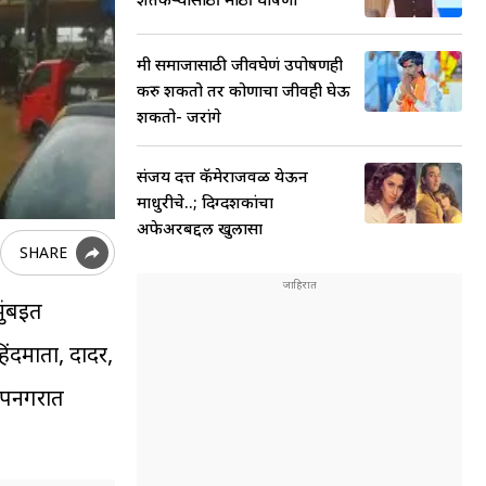
मी समाजासाठी जीवघेणं उपोषणही
करु शकतो तर कोणाचा जीवही घेऊ
शकतो- जरांगे
संजय दत्त कॅमेराजवळ येऊन
माधुरीचे..; दिग्दर्शकांचा
अफेअरबद्दल खुलासा
SHARE
ुंबईत
ंदमाता, दादर,
 उपनगरात