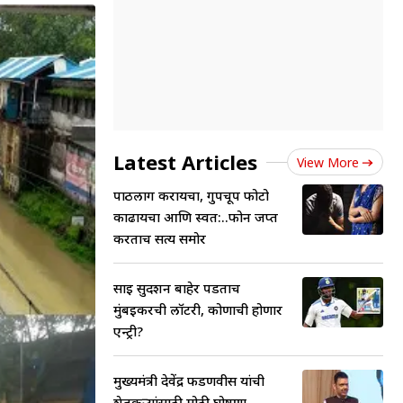
Latest Articles
View More
पाठलाग करायचा, गुपचूप फोटो
काढायचा आणि स्वत:..फोन जप्त
करताच सत्य समोर
साई सुदर्शन बाहेर पडताच
मुंबईकरची लॉटरी, कोणाची होणार
एन्ट्री?
मुख्यमंत्री देवेंद्र फडणवीस यांची
शेतकऱ्यांसाठी मोठी घोषणा