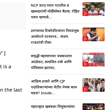
NCP शरद पवार गटातील 8
खासदारांची मोदींसोबत बैठक; रोहित
पवार म्हणाले...
ठाण्याच्या टिकोजीरावांना निवडणूक
आयोगाने परस्परच... संजय
राऊतांची टीका
” ]
समृद्धी महामार्गावर चक्काजाम
आंदोलन, सत्यजित तांबे आणि
 is a
पोलिसात झटापट,
आदित्य ठाकरे आणि CJP
पदाधिकाऱ्यांच्या भेटीत नेमकं काय
n the last
घडलं? Inside...
महाराष्ट्रात खबबळ! चिमुकल्यांवर