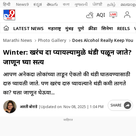
हिन्दी 
News9
ಕನ್ನಡ
తెలుగు
বাংলা
ગુજરાતી
ਪੰਜਾਬੀ
தமிழ்
മലയാള
AQI
LATEST NEWS
महाराष्ट्र
मुंबई
पुणे
क्रीडा
सिनेमा
REELS
Marathi News
Photo Gallery
Does Alcohol Really Keep You
Winter: खरंच दारु प्यायल्यामुळे थंडी पळून जाते?
जाणून घ्या सत्य
आपण अनेकदा लोकांच्या तोंडून ऐकतो की थंडी घालवण्यासाठी
दारु प्यायली जाते. पण खरंच दारु प्यायल्याने थंडी कमी लागते
का? चला जाणून घेऊया...
SHARE
आरती बोराडे
|
Updated on:
Nov 08, 2025 | 1:04 PM