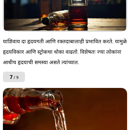
याशिवाय दारू हृदयगती आणि रक्तदाबालाही प्रभावित करते. यामुळे
हृदयविकार आणि स्ट्रोकचा धोका वाढतो. विशेषतः ज्या लोकांना
आधीच हृदयाची समस्या असते त्यांच्यात.
7
/ 9