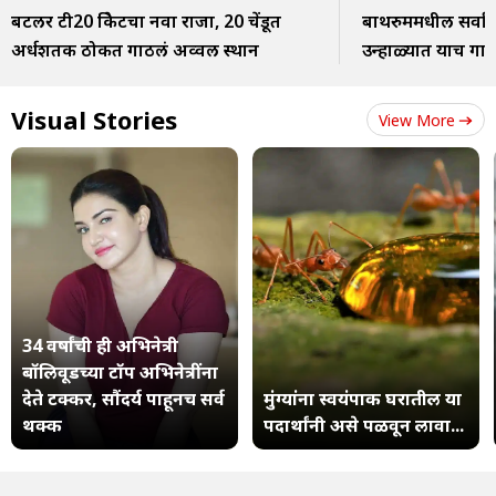
बटलर टी20 क्रिकेटचा नवा राजा, 20 चेंडूत
बाथरुममधील सर्वात
अर्धशतक ठोकत गाठलं अव्वल स्थान
उन्हाळ्यात याच गाण्
Visual Stories
View More
34 वर्षांची ही अभिनेत्री
बॉलिवूडच्या टॉप अभिनेत्रींना
देते टक्कर, सौंदर्य पाहूनच सर्व
मुंग्यांना स्वयंपाक घरातील या
थक्क
पदार्थांनी असे पळवून लावा...