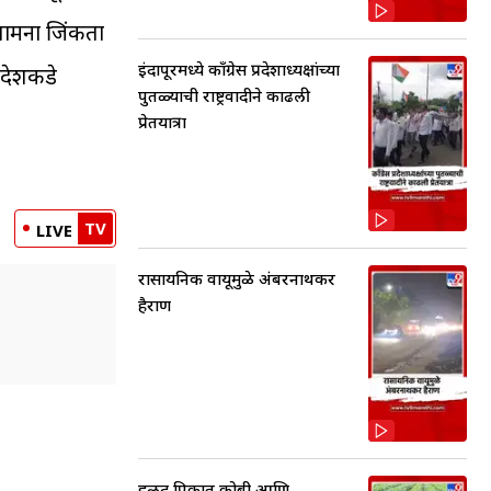
सामना जिंकता
इंदापूरमध्ये काँग्रेस प्रदेशाध्यक्षांच्या
ादेशकडे
पुतळ्याची राष्ट्रवादीने काढली
प्रेतयात्रा
TV
LIVE
रासायनिक वायूमुळे अंबरनाथकर
हैराण
हळद पिकात कोबी आणि