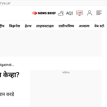
TV9-UP
AQI
्रीय
बिझनेस
हेल्थ
लाईफस्टाईल
राशीभविष्य
अध्यात्म
वेब स्टोर
केव्हा?
यान वनडे