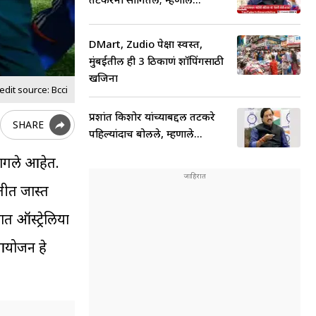
DMart, Zudio पेक्षा स्वस्त,
मुंबईतील ही 3 ठिकाणं शॉपिंगसाठी
खजिना
dit source: Bcci
प्रशांत किशोर यांच्याबद्दल तटकरे
SHARE
पहिल्यांदाच बोलले, म्हणाले...
 लागले आहेत.
्तीत जास्त
 ऑस्ट्रेलिया
 आयोजन हे