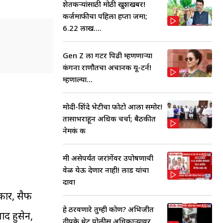
शेतकऱ्यांसाठी मोठी खुशखबर!
कर्जमाफीचा पहिला हप्ता जमा;
6.22 लाख....
Gen Z ला गटर पिढी म्हणणाऱ्या
कंगना राणौतचा अचानक यू-टर्न!
म्हणाल्या...
मोदी-शिंदे भेटीचा फोटो आला समोर!
तासाभराहून अधिक चर्चा; बैठकीत
नेमकं क
मी असेपर्यंत जरांगेंवर उपोषणाची
वेळ येऊ देणार नाही! लाड यांचा
दावा
कार, सैफ
हे ठरवणारे तुम्ही कोण? अभिजीत
ाद हुसेन,
दीपके थेट पोलीस अधिकाऱ्यावर