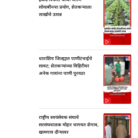
सोयाबीनचा प्रयोग, शेतकर्‍याला
लाखोचे उत्पन्न
धाराशिव जिल्ह्यात पाणीटंचाईचे
सावट; शेतकऱ्यांच्या विहिरीवर
अनेक गावांना पाणी पुरवठा
राष्ट्रीय स्वयंसेवक संघाचे
सरसंघचालक मोहन भागवत शेगाव,
खामगाव दौऱ्यावर