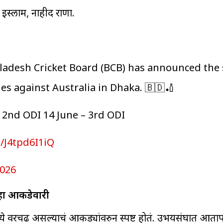
 इस्लाम, नाहीद राणा.
esh Cricket Board (BCB) has announced the 
es against Australia in Dhaka. 🇧🇩🏏
– 2nd ODI 14 June – 3rd ODI
m/J4tpd6I1iQ
2026
पाहा आकडेवारी
िकेटमध्ये वरचढ असल्याचं आकड्यांवरुन स्पष्ट होतं. उभयसंघात आता