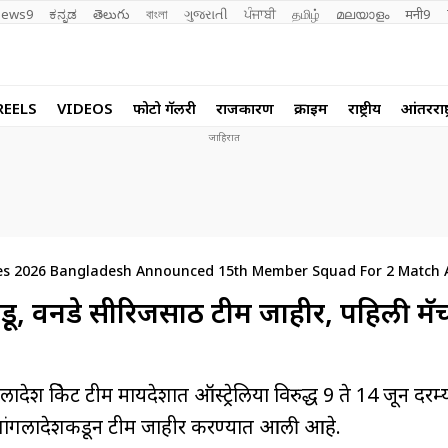
ews9
ಕನ್ನಡ
తెలుగు
বাংলা
ગુજરાતી
ਪੰਜਾਬੀ
தமிழ்
മലയാളം
मनी9
REELS
VIDEOS
फोटो गॅलरी
राजकारण
क्राईम
राष्ट्रीय
आंतरराष्ट
, वनडे सीरिजसाठी टीम जाहीर, पहिली मॅच 
्रिकेट टीम मायदेशात ऑस्ट्रेलिया विरुद्ध 9 ते 14 जून दरम्
 बांगलादेशकडून टीम जाहीर करण्यात आली आहे.