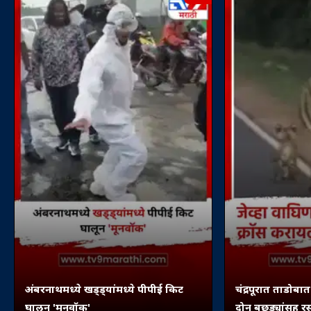
अंबरनाथमध्ये खड्ड्यांमध्ये पीपीई किट
चंद्रपूरात ताडोबा
घालून 'मूनवॉक'
दोन बछड्यांसह र