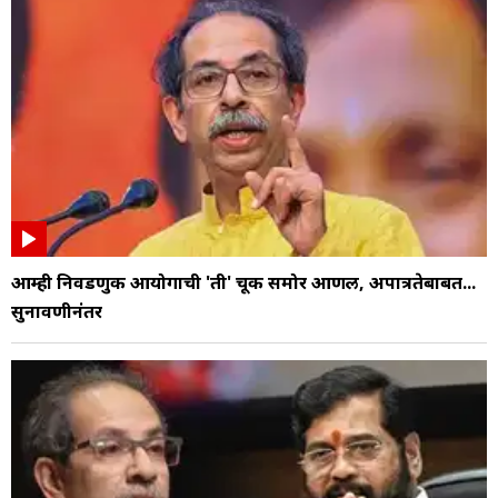
आम्ही निवडणुक आयोगाची 'ती' चूक समोर आणली, अपात्रतेबाबत...
सुनावणीनंतर