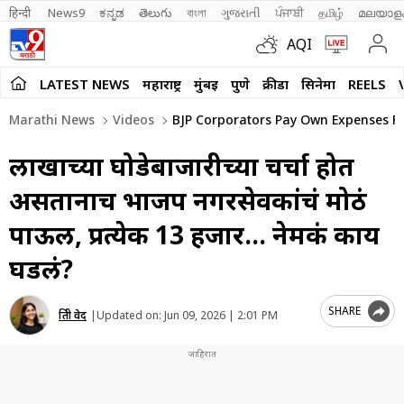
हिन्दी 
News9
ಕನ್ನಡ
తెలుగు
বাংলা
ગુજરાતી
ਪੰਜਾਬੀ
தமிழ்
മലയാള
AQI
LATEST NEWS
महाराष्ट्र
मुंबई
पुणे
क्रीडा
सिनेमा
REELS
Marathi News
Videos
BJP Corporators Pay Own Expenses F
लाखोंच्या घोडेबाजारीच्या चर्चा होत
असतानाच भाजप नगरसेवकांचं मोठं
पाऊल, प्रत्येक 13 हजार… नेमकं काय
घडलं?
SHARE
प्रिती वेद
|
Updated on:
Jun 09, 2026 | 2:01 PM