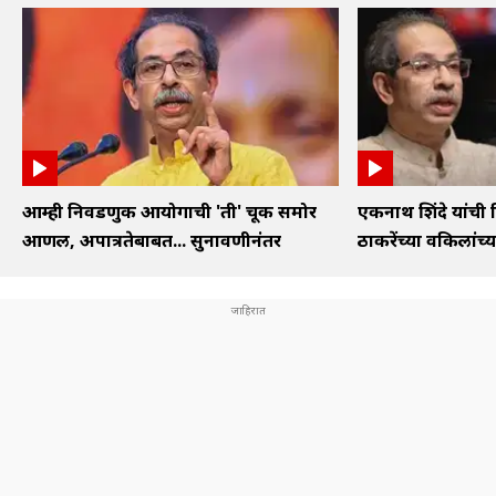
आम्ही निवडणुक आयोगाची 'ती' चूक समोर
एकनाथ शिंदे यांची 
आणली, अपात्रतेबाबत... सुनावणीनंतर
ठाकरेंच्या वकिलांच्या