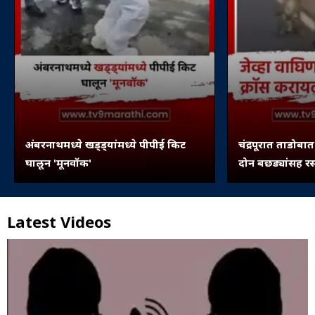
अंबरनाथमध्ये खड्ड्यांमध्ये पीपीई किट
चंद्रपूरात ताडोबा
घालून 'मूनवॉक'
दोन बछड्यांसह र
Latest Videos