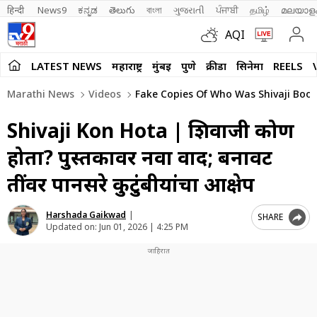
हिन्दी 
News9
ಕನ್ನಡ
తెలుగు
বাংলা
ગુજરાતી
ਪੰਜਾਬੀ
தமிழ்
മലയാള
AQI
LATEST NEWS
महाराष्ट्र
मुंबई
पुणे
क्रीडा
सिनेमा
REELS
Marathi News
Videos
Fake Copies Of Who Was Shivaji Book
Shivaji Kon Hota | शिवाजी कोण
होता? पुस्तकावर नवा वाद; बनावट
प्रतींवर पानसरे कुटुंबीयांचा आक्षेप
Harshada Gaikwad
|
SHARE
Updated on:
Jun 01, 2026 | 4:25 PM