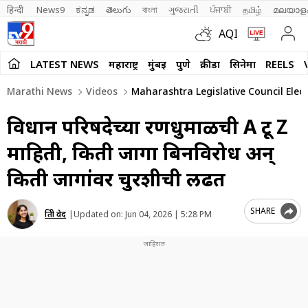
हिन्दी 
News9
ಕನ್ನಡ
తెలుగు
বাংলা
ગુજરાતી
ਪੰਜਾਬੀ
தமிழ்
മലയാള
AQI
LATEST NEWS
महाराष्ट्र
मुंबई
पुणे
क्रीडा
सिनेमा
REELS
Marathi News
Videos
Maharashtra Legislative Council Elec
विधान परिषदेच्या रणधुमाळीची A टू Z
माहिती, किती जागा बिनविरोध अन्
किती जागांवर चुरशीची लढत
SHARE
प्रिती वेद
|
Updated on:
Jun 04, 2026 | 5:28 PM