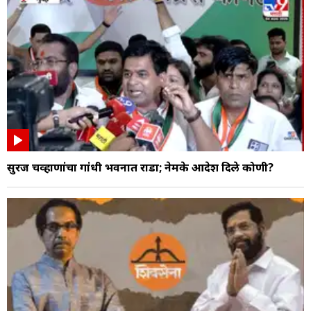
सुरज चव्हाणांचा गांधी भवनात राडा; नेमके आदेश दिले कोणी?