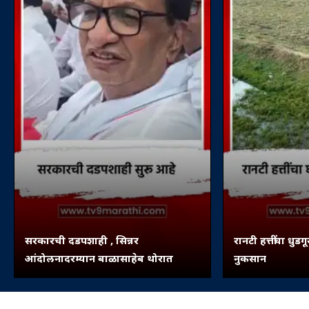
सरकारची दडपशाही , सिन्नर
रानटी हत्तींचा धुडग
आंदोलनादरम्यान बाळासाहेब थोरात
नुकसान