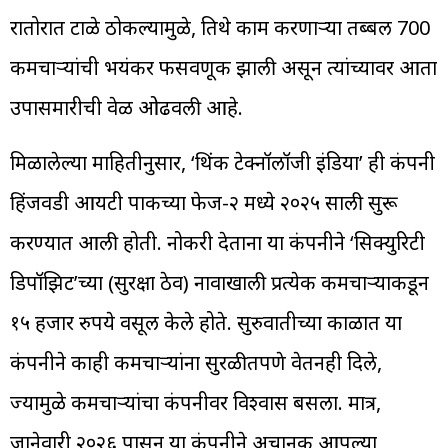
रातोरात टाळे ठोकल्यामुळे, तिथे काम करणाऱ्या तब्बल 700
कर्मचाऱ्यांची भयंकर फसवणूक झाली असून त्यांच्यावर आता
उपासमारीची वेळ ओढवली आहे.
मिळालेल्या माहितीनुसार, ‘थिंक टेक्नॉलॉजी इंडिया’ ही कंपनी
हिंजवडी आयटी पार्कच्या फेज-२ मध्ये २०२५ साली सुरू
करण्यात आली होती. नोकरी देताना या कंपनीने ‘सिक्युरिटी
डिपॉझिट’च्या (सुरक्षा ठेव) नावाखाली प्रत्येक कर्मचाऱ्याकडून
१५ हजार रुपये वसूल केले होते. सुरुवातीच्या काळात या
कंपनीने काही कर्मचाऱ्यांना सुरळीतपणे वेतनही दिले,
ज्यामुळे कर्मचाऱ्यांचा कंपनीवर विश्वास बसला. मात्र,
जानेवारी २०२६ पासून या कंपनीने अचानक आपल्या