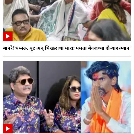
बापरे! चप्पल, बूट अन् चिखलाचा मारा; ममता बॅनर्जींच्या दौऱ्यादरम्यान