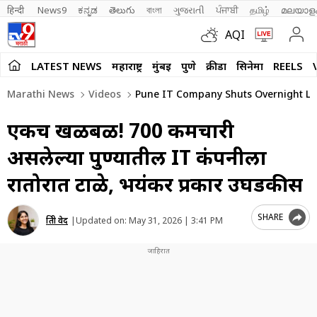
हिन्दी 
News9
ಕನ್ನಡ
తెలుగు
বাংলা
ગુજરાતી
ਪੰਜਾਬੀ
தமிழ்
മലയാള
AQI
LATEST NEWS
महाराष्ट्र
मुंबई
पुणे
क्रीडा
सिनेमा
REELS
Marathi News
Videos
Pune IT Company Shuts Overnight Le
एकच खळबळ! 700 कर्मचारी
असलेल्या पुण्यातील IT कंपनीला
रातोरात टाळे, भयंकर प्रकार उघडकीस
SHARE
प्रिती वेद
|
Updated on:
May 31, 2026 | 3:41 PM