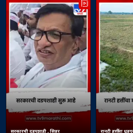
सरकारची दडपशाही , सिन्नर
रानटी हत्तींचा धुडग