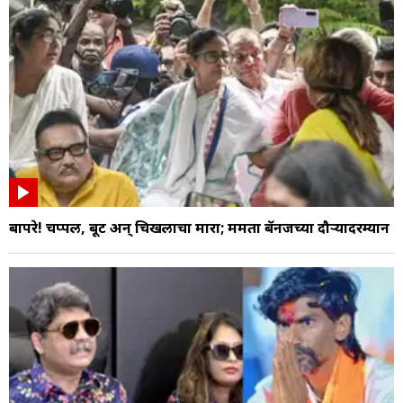
बापरे! चप्पल, बूट अन् चिखलाचा मारा; ममता बॅनर्जींच्या दौऱ्यादरम्यान