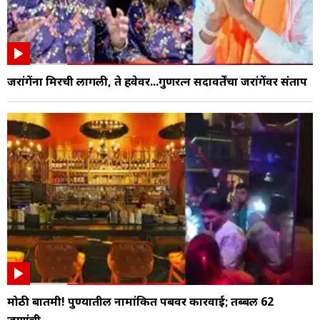
जरांगेंना मिरची लागली, ते हवेवर...गुणरत्न सदावर्तेंचा जरांगेंवर संताप
मोठी बातमी! पुण्यातील नामांकित पबवर कारवाई; तब्बल 62