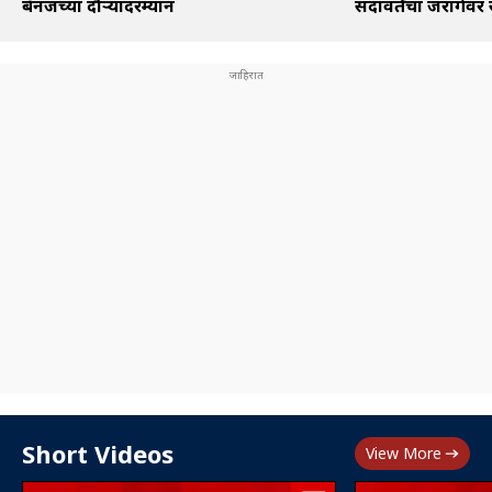
बॅनर्जींच्या दौऱ्यादरम्यान
सदावर्तेंचा जरांगेंवर
Short Videos
View More