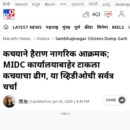
हिन्दी 
News9
ಕನ್ನಡ
తెలుగు
বাংলা
ગુજરાતી
ਪੰਜਾਬੀ
தமிழ்
മലയാള
AQI
LATEST NEWS
महाराष्ट्र
मुंबई
पुणे
क्रीडा
सिनेमा
REELS
Marathi News
Videos
Sambhajinagar Citizens Dump Garbage
कचऱ्याने हैराण नागरिक आक्रमक;
MIDC कार्यालयाबाहेर टाकला
कचऱ्याचा ढीग, या व्हिडीओची सर्वत्र
चर्चा
SHARE
प्रिती वेद
|
Updated on:
Jun 02, 2026 | 6:45 PM