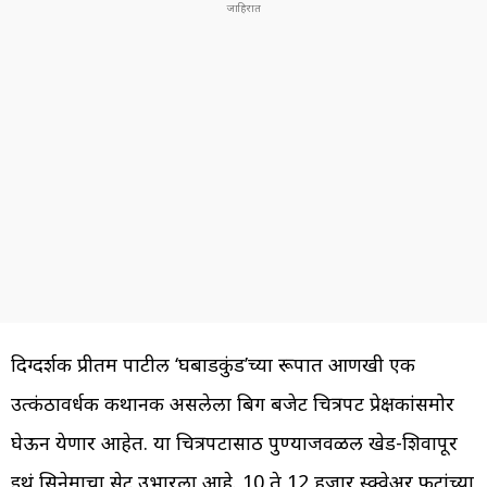
दिग्दर्शक प्रीतम पाटील ‘घबाडकुंड’च्या रूपात आणखी एक
उत्कंठावर्धक कथानक असलेला बिग बजेट चित्रपट प्रेक्षकांसमोर
घेऊन येणार आहेत. या चित्रपटासाठी पुण्याजवळील खेड-शिवापूर
इथं सिनेमाचा सेट उभारला आहे. 10 ते 12 हजार स्क्वेअर फुटांच्या