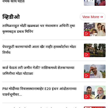
नेमकं काय घडल
व्हिडीओ
View More
तामिळनाडूत मोठी खळबळ! भर मंचावरून अभिनेत्री तृषा
कृष्णबद्दल डबल मिनिंग
पेपरफुटी करणाऱ्यांची आता खैर नाही! हायकोर्टाचा मोठा
निर्णय
कर्ज फेडलं तरी जमीन गेली? नाशिकमध्ये शेतकऱ्याच्या
जमिनीचा मोठा घोटाळा
PM मोदींच्या निवासस्थानाबाहेर E20 इंधन आंदोलनाच्या
पार्श्वभूमीवर...