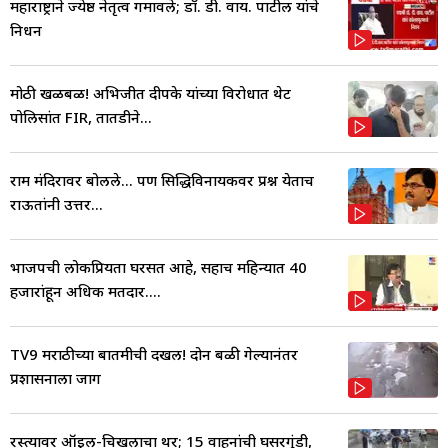
महाराष्ट्राने ज्येष्ठ नेतृत्व गमावले; डॉ. डी. वाय. पाटील यांचे
निधन
मोठी खळबळ! अभिजीत दीपके यांच्या विरोधात थेट
पोलिसांत FIR, तातडीने...
राम मंदिरावर बोलले... पण सिद्धिविनायकवर प्रश्न येताच
राऊतांनी उत्तर...
भाजपची लोकप्रियता घरसत आहे, सहाच महिन्यात 40
हजारांहून अधिक मतदार....
TV9 मराठीच्या बातमीची दखल! दोन बळी गेल्यानंतर
प्रशासनाला जाग
रस्त्यावर ऑइल-चिखलाचा थर; 15 वाहनांची घसरगुंडी,