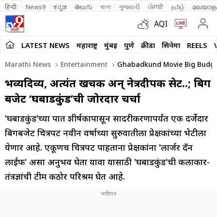
हिन्दी 
News9
ಕನ್ನಡ
తెలుగు
বাংলা
ગુજરાતી
ਪੰਜਾਬੀ
தமிழ்
മലയാള
AQI
LATEST NEWS
महाराष्ट्र
मुंबई
पुणे
क्रीडा
सिनेमा
REELS
Marathi News
Entertainment
Ghabadkund Movie Big Budget 
भव्यदिव्य, अत्यंत खर्चिक अन् नेत्रदीपक सेट..; बिग
बजेट ‘घबाडकुंड’ची जोरदार चर्चा
'घबाडकुंड'च्या रूपात शीर्षकापासून सादरीकरणापर्यंत एक दर्जेदार
बिगबजेट चित्रपट नवीन वर्षाच्या सुरुवातीला प्रेक्षकांच्या भेटीला
येणार आहे. एकूणच चित्रपट पाहताना प्रेक्षकांना 'लार्जर दॅन
लाईफ' असा अनुभव घेता यावा यासाठी 'घबाडकुंड'ची कलाकार-
तंत्रज्ञांची टीम कठोर परिश्रम घेत आहे.