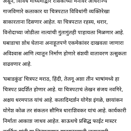
असून, विविध माध्यमांद्वारे रसिकांच्या मनावर अधिराज्य
गाजविणारे कलाकार या चित्रपटात विविधांगी व्यक्तिरेखा
साकारताना दिसणार आहेत. या चित्रपटात रहस्य, थरार,
विनोदाच्या जोडीला नात्यांची गुंतागुंतही पाहायला मिळणार आहे.
घबाडाचा शोध घेताना अनाहूतपणे एकमेकांवर दाखवला जाणारा
अविश्वास आणि त्यातून निर्माण होणारे संशयी वातावरण उत्सुकता
वाढवणार आहे.
‘घबाडकुंड’ चित्रपट मराठी, हिंदी, तेलगू अशा तीन भाषांमध्ये हा
चित्रपट प्रदर्शित होणार आहे. या चित्रपटाचं लेखन संजय नवगिरे,
अक्षय धरमपाल यांचं आहे. कलादिग्दर्शन योगेश इंगळे, छायांकन
योगेश कोळी तर संकलन सौमित्र धाराशिवकर यांचं आहे. कार्यकारी
निर्माता आकाश जाधव आहेत. साऊथचे प्रसिद्ध फाईट मास्टर