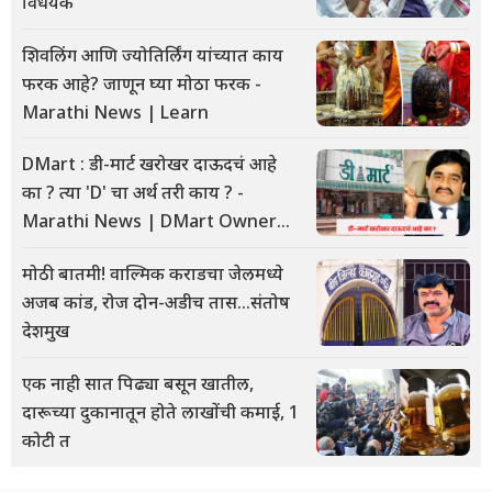
विधेयक
शिवलिंग आणि ज्योतिर्लिंग यांच्यात काय
फरक आहे? जाणून घ्या मोठा फरक -
Marathi News | Learn
DMart : डी-मार्ट खरोखर दाऊदचं आहे
का ? त्या 'D' चा अर्थ तरी काय ? -
Marathi News | DMart Owner
Truth: Debunking Dawood Ibr
मोठी बातमी! वाल्मिक कराडचा जेलमध्ये
अजब कांड, रोज दोन-अडीच तास...संतोष
देशमुख
एक नाही सात पिढ्या बसून खातील,
दारूच्या दुकानातून होते लाखोंची कमाई, 1
कोटी त