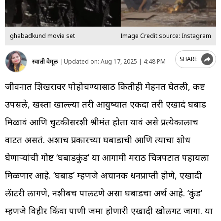
ghabadkund movie set
Image Credit source: Instagram
SHARE
स्वाती वेमूल
|
Updated on:
Aug 17, 2025 | 4:48 PM
जीवनात शिखरावर पोहोचण्यासाठी कितीही मेहनत घेतली, कष्ट
उपसले, खस्ता खाल्ल्या तरी आयुष्यात एकदा तरी एखादं घबाड
मिळावं आणि चुटकीसरशी श्रीमंत होता यावं असे प्रत्येकालाच
वाटत असतं. अशाच प्रकारच्या घबाडाची आणि त्याचा शोध
घेणाऱ्यांची गोष्ट ‘घबाडकुंड’ या आगामी मराठी चित्रपटात पहायला
मिळणार आहे. ‘घबाड’ म्हणजे अचानक धनप्राप्ती होणे, एखादी
लॅाटरी लागणे, नशीबच पालटणे असा घबाडचा अर्थ आहे. ‘कुंड’
म्हणजे विहीर किंवा पाणी जमा होणारी एखादी खोलगट जागा. या