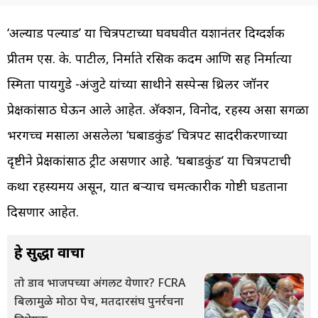
‘अल्याड पल्याड’ या चित्रपटाच्या घवघवीत यशानंतर दिग्दर्शक
प्रीतम एस. के. पाटील, निर्माते रसिक कदम आणि सह निर्मात्या
स्मिता पायगुडे -अंजुटे यांच्या साथीने सस्पेन्स थ्रिलर जॉनर
प्रेक्षकांसाठी घेऊन आले आहेत. अ‍ॅक्शन, विनोद, रहस्य असा सगळा
भरगच्च मसाला असलेला ‘घबाडकुंड’ चित्रपट सादरीकरणाच्या
दृष्टीने प्रेक्षकांसाठी ट्रीट असणार आहे. ‘घबाडकुंड’ या चित्रपटाची
कथा रहस्यमय असून, यात बऱ्याच चमत्कारीक गोष्टी घडताना
दिसणार आहेत.
हे सुद्धा वाचा
तो डाव भाजपच्या अंगलट येणार? FCRA
बिलामुळे मोठा पेच, मतदारसंघ पुनर्रचना