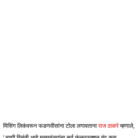
मिसिंग लिकंवरून फडणवीसांना टोला लगावताना
राज ठाकरे
म्हणाले,
‘ माझी विनंती आहे मुख्यमंत्र्यांना सर्व कंन्स्ट्रक्शन बंद करा.