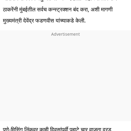
ठाकरेंनी मुंबईतील सर्वच कन्स्ट्रक्शन बंद करा, अशी मागणी
मुख्यमंत्री देवेंद्र फडणवीस यांच्याकडे केली.
पुणे-मिसिंग लिंकवर काही दिवसांपूर्वी पहाटे चार वाजता दरड