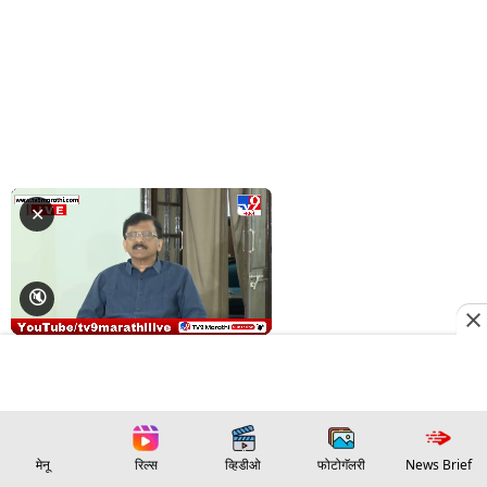
मेनू
रिल्स
व्हिडीओ
फोटोगॅलरी
News Brief