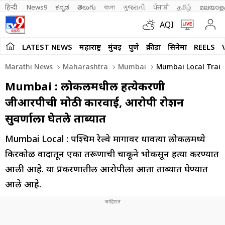
हिन्दी 
News9
ಕನ್ನಡ
తెలుగు
বাংলা
ગુજરાતી
ਪੰਜਾਬੀ
தமிழ்
മലയാള
AQI
LATEST NEWS
महाराष्ट्र
मुंबई
पुणे
क्रीडा
सिनेमा
REELS
Marathi News
Maharashtra
Mumbai
Mumbai Local Train
Mumbai : लोकलमधील हत्येप्रकरणी
जीआरपीची मोठी कारवाई, आरोपी रोशन
सुवर्णाला घेतले ताब्यात
Mumbai Local : पश्चिम रेल्वे मार्गावर धावत्या लोकलमध्ये
किरकोळ वादातून एका तरूणाची चाकूने भोकसून हत्या करण्यात
आली आहे. या प्रकरणातील आरोपीला आता ताब्यात घेण्यात
आले आहे.