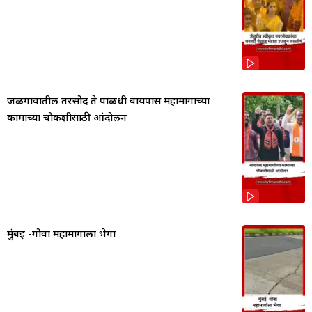
जळगावातील तरसोद ते पाळधी बायपास महामार्गाच्या
कामाच्या चौकशीसाठी आंदोलन
मुंबई -गोवा महामार्गाला भेगा