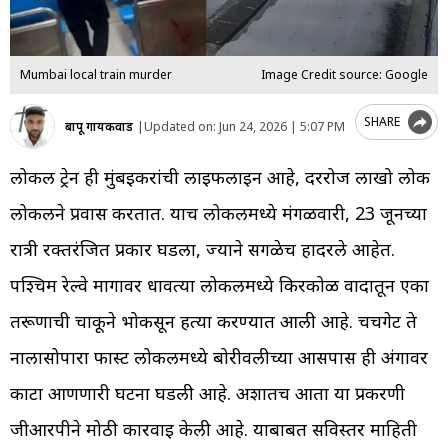
Mumbai local train murder
Image Credit source: Google
SHARE
बापू गायकवाड
|
Updated on:
Jun 24, 2026 | 5:07 PM
लोकल ट्रेन ही मुंबईकरांची लाईफलाइन आहे, दररोज लाखो लोक
लोकलने प्रवास करतात. याच लोकलमध्ये मंगळवारी, 23 जूनच्या
रात्री रक्तरंजित प्रकार घडला, ज्याने सगळेच हादरले आहेत.
पश्चिम रेल्वे मार्गावर धावत्या लोकलमध्ये किरकोळ वादातून एका
तरूणाची चाकूने भोकसून हत्या करण्यात आली आहे. चर्चगेट ते
नालासोपारा फास्ट लोकलमध्ये बोरीवलीच्या आसपास ही अंगावर
काटा आणणारी घटना घडली आहे. अशातच आता या प्रकरणी
जीआरपीने मोठी कारवाई केली आहे. याबाबत सविस्तर माहिती