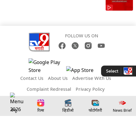
FOLLOW US ON
Contact Us
About Us
Advertise With Us
Complaint Redressal
Privacy Policy
Terms and Conditions
मेन्यू
रिल्स
व्हिडीओ
फोटोगॅलरी
News Brief
Network Sites:
TV9 Bharatvarsh
TV9 Telugu
TV9 Kannada
TV9 Bangla
TV9 Gujarati
TV9 Punjabi
TV9 Tamil
TV9 Malayalam