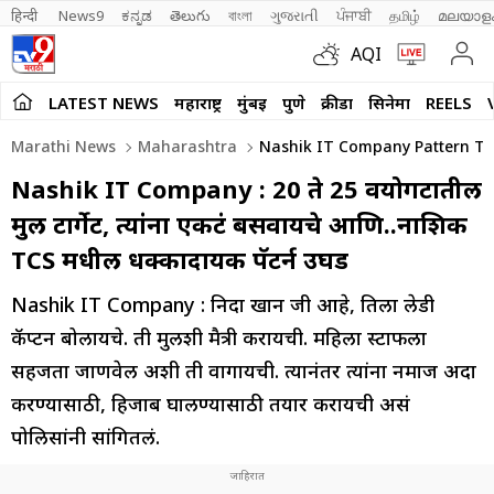
हिन्दी 
News9
ಕನ್ನಡ
తెలుగు
বাংলা
ગુજરાતી
ਪੰਜਾਬੀ
தமிழ்
മലയാള
AQI
LATEST NEWS
महाराष्ट्र
मुंबई
पुणे
क्रीडा
सिनेमा
REELS
Marathi News
Maharashtra
Nashik IT Company Pattern To T
Nashik IT Company : 20 ते 25 वयोगटातील
मुली टार्गेट, त्यांना एकटं बसवायचे आणि..नाशिक
TCS मधील धक्कादायक पॅटर्न उघड
Nashik IT Company : निदा खान जी आहे, तिला लेडी
कॅप्टन बोलायचे. ती मुलींशी मैत्री करायची. महिला स्टाफला
सहजता जाणवेल अशी ती वागायची. त्यानंतर त्यांना नमाज अदा
करण्यासाठी, हिजाब घालण्यासाठी तयार करायची असं
पोलिसांनी सांगितलं.