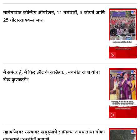
मालेगावात कोम्बिंग ऑपरेशन, 11 तलवारी, 3 कोयते आणि
25 मोटारसायकल जप्त
मैं समंदर हूँ, मैं फिर लौट के आऊँगा... नवनीत राणा यांचा
रोख कुणाकडे?
महाबळेश्वर रस्त्यावर खड्ड्यांचे साम्राज्य; अपघातांचा धोका
वाढल्याने दुरुस्तीची मागणी