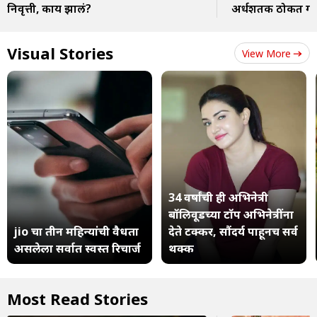
निवृत्ती, काय झालं?
अर्धशतक ठोकत गाठ
Visual Stories
View More
34 वर्षांची ही अभिनेत्री
बॉलिवूडच्या टॉप अभिनेत्रींना
jio चा तीन महिन्यांची वैधता
देते टक्कर, सौंदर्य पाहूनच सर्व
असलेला सर्वात स्वस्त रिचार्ज
थक्क
Most Read Stories