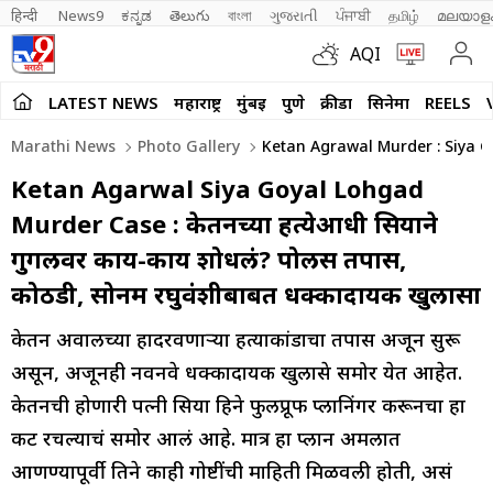
हिन्दी 
News9
ಕನ್ನಡ
తెలుగు
বাংলা
ગુજરાતી
ਪੰਜਾਬੀ
தமிழ்
മലയാള
AQI
LATEST NEWS
महाराष्ट्र
मुंबई
पुणे
क्रीडा
सिनेमा
REELS
Marathi News
Photo Gallery
Ketan Agrawal Murder : Siya G
Ketan Agarwal Siya Goyal Lohgad
Murder Case : केतनच्या हत्येआधी सियाने
गुगलवर काय-काय शोधलं? पोलीस तपास,
कोठडी, सोनम रघुवंशीबाबत धक्कादायक खुलासा
केतन अग्रवालच्या हादरवणाऱ्या हत्याकांडाचा तपास अजून सुरू
असून, अजूनही नवनवे धक्कादायक खुलासे समोर येत आहेत.
केतनची होणारी पत्नी सिया हिने फुलप्रूफ प्लानिंगर करूनचा हा
कट रचल्याचं समोर आलं आहे. मात्र हा प्लान अमलात
आणण्यापूर्वी तिने काही गोष्टींची माहिती मिळवली होती, असं