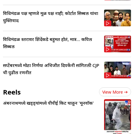
विधिमंडळ पक्ष म्हणजे मूळ पक्ष नाही; कोर्टात सिब्बल यांचा
युक्तिवाद
विधिमंडळ स्तरावर शिंदेंकडे बहुमत होतं, मात्र... कपिल
सिब्बल
सप्टेंबरमध्ये मोठा निर्णय! अभिजीत दिपकेंनी सांगितली CJP
ची पुढील रणनीत
Reels
View More
अंबरनाथमध्ये खड्ड्यांमध्ये पीपीई किट घालून 'मूनवॉक'