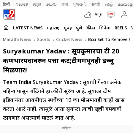
हिन्दी 
News9
ಕನ್ನಡ
తెలుగు
বাংলা
ગુજરાતી
ਪੰਜਾਬੀ
தமிழ்
മലയാള
AQI
LATEST NEWS
महाराष्ट्र
मुंबई
पुणे
क्रीडा
सिनेमा
REELS
Marathi News
Sports
Cricket News
Bcci Set To Remove S
Suryakumar Yadav : सूर्यकुमारचा टी 20
कर्णधारपदावरुन पत्ता कट;टीममधूनही डच्चू
मिळणार!
Team India Suryakumar Yadav : सूर्याची गेल्या अनेक
महिन्यांपासून बॅटिंगने हारकीरी सूरुच आहे. सूर्याला टीम
इंडियानंतर आयपीएल स्पर्धेच्या 19 व्या मोसमातही काही खास
करता आलं नाही. त्यामुळे आता सूर्याला त्याची खूर्ची गमवावी
लागणार असल्याचं म्हटलं जात आहे.