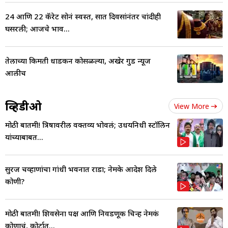
24 आणि 22 कॅरेट सोनं स्वस्त, सात दिवसांनंतर चांदीही
घसरली; आजचे भाव...
तेलाच्या किमती धाडकन कोसळल्या, अखेर गुड न्यूज
आलीच
व्हिडीओ
View More
मोठी बातमी! त्रिषावरील वक्तव्य भोवलं; उधयनिधी स्टॉलिन
यांच्याबाबत...
सुरज चव्हाणांचा गांधी भवनात राडा; नेमके आदेश दिले
कोणी?
मोठी बातमी! शिवसेना पक्ष आणि निवडणूक चिन्ह नेमकं
कोणाचं, कोर्टात...