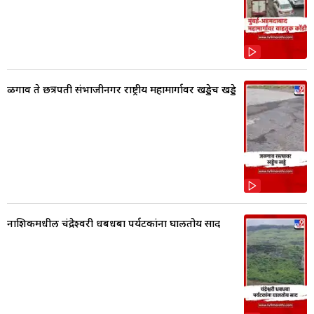
ळगाव ते छत्रपती संभाजीनगर राष्ट्रीय महामार्गावर खड्डेच खड्डे
नाशिकमधील चंद्रेश्वरी धबधबा पर्यटकांना घालतोय साद