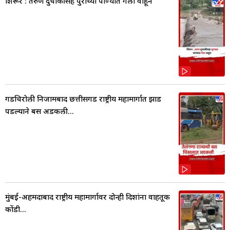
शिरूर : तरुण दुचाकीसह पुराच्या पाण्यात गेला वाहून
गडचिरोली निजामबाद छत्तीसगड राष्ट्रीय महामार्गात झाड
पडल्याने बस अडकली...
मुंबई-अहमदाबाद राष्ट्रीय महामार्गावर दोन्ही दिशांना वाहतूक
कोंडी...