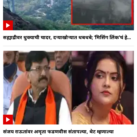
सह्याद्रीवर धुक्याची चादर, दऱ्याखोऱ्यात धबधबे; ‘मिसिंग लिंक’चं हे...
संजय राऊतांवर अमृता फडणवीस संतापल्या, थेट म्हणाल्या