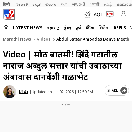
हिन्दी 
News9
ಕನ್ನಡ
తెలుగు
বাংলা
ગુજરાતી
ਪੰਜਾਬੀ
தமிழ்
മലയാള
AQI
LATEST NEWS
महाराष्ट्र
मुंबई
पुणे
क्रीडा
सिनेमा
REELS
Marathi News
Videos
Abdul Sattar Ambadas Danve Meeting S
Video | मोठी बातमी! शिंदे गटातील
नाराज अब्दुल सत्तार यांची उबाठाच्या
अंबादास दानवेंशी गळाभेट
SHARE
प्रिती वेद
|
Updated on:
Jun 02, 2026 | 12:59 PM