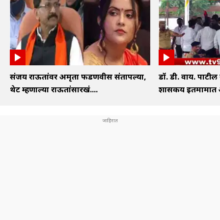
संजय राऊतांवर अमृता फडणवीस संतापल्या,
डॉ. डी. वाय. पाटील
थेट म्हणाल्या राऊतांसारखं....
शासकीय इतमामात अं