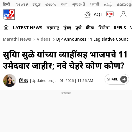
हिन्दी 
News9
ಕನ್ನಡ
తెలుగు
বাংলা
ગુજરાતી
ਪੰਜਾਬੀ
தமிழ்
മലയാള
AQI
LATEST NEWS
महाराष्ट्र
मुंबई
पुणे
क्रीडा
सिनेमा
REELS
Marathi News
Videos
BJP Announces 11 Legislative Counci
सुप्रिया सुळे यांच्या व्याहींसह भाजपचे 11
उमेदवार जाहीर; नवे चेहरे कोण कोण?
SHARE
प्रिती वेद
|
Updated on:
Jun 01, 2026 | 11:56 AM