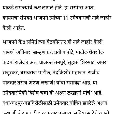
याकडे सगळ्यांचे लक्ष लागले होते. हा सस्पेन्स आता
कायमचा संपवत भाजपने त्यांच्या 11 उमेदवारांची नावे जाहीर
केली आहेत.
भाजपने केंद्र समितीच्या बैठकीनंतर ही नावे जाहीर केली.
यामध्ये अविनाश ब्राम्हणकर, प्रवीण पोटे, पाटील धैर्यशील
कदम, राजेंद्र राऊत, प्राजक्त तनपूरे, सुहास शिरसाट, अमर
राजूरकर, बसवराज पाटील, नंदकिशोर महाजन, राजीव
पोतदार तसेच अरुण लखाणी यांचा समावेश आहे. या
उमेदवारांपैकी विशेष चर्चा ही अरुण लखाणी यांची आहे.
वर्धा-चंद्रपूर-गडचिरोलीसाठी उमेदवार घोषित झालेले अरुण
लखाणी हे राष्ट्रवादी शरद पवार पक्षाच्या सुप्रिया सुळेंचे व्याही