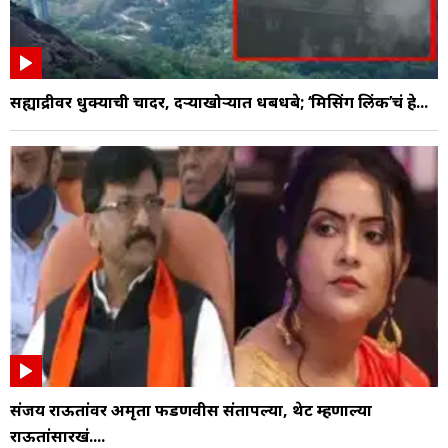
सह्याद्रीवर धुक्याची चादर, दऱ्याखोऱ्यात धबधबे; ‘मिसिंग लिंक’चं हे...
संजय राऊतांवर अमृता फडणवीस संतापल्या, थेट म्हणाल्या
राऊतांसारखं....