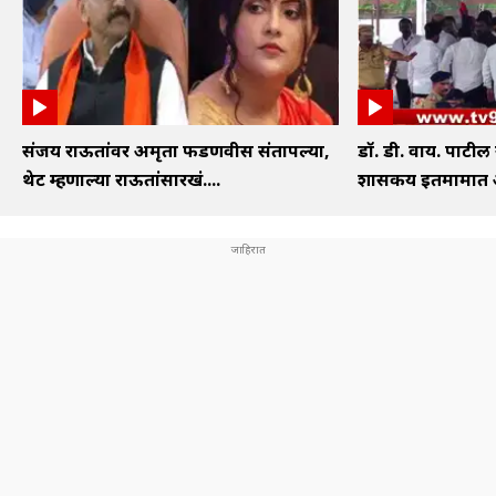
संजय राऊतांवर अमृता फडणवीस संतापल्या,
डॉ. डी. वाय. पाटील
थेट म्हणाल्या राऊतांसारखं....
शासकीय इतमामात अं