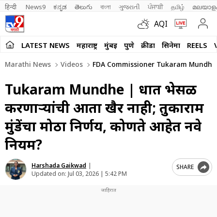
हिन्दी 
News9
ಕನ್ನಡ
తెలుగు
বাংলা
ગુજરાતી
ਪੰਜਾਬੀ
தமிழ்
മലയാള
AQI
LATEST NEWS
महाराष्ट्र
मुंबई
पुणे
क्रीडा
सिनेमा
REELS
Marathi News
Videos
FDA Commissioner Tukaram Mundhe An
Tukaram Mundhe | दुधात भेसळ
करणाऱ्यांची आता खैर नाही; तुकाराम
मुंडेंचा मोठा निर्णय, कोणते आहेत नवे
नियम?
Harshada Gaikwad
|
SHARE
Updated on:
Jul 03, 2026 | 5:42 PM