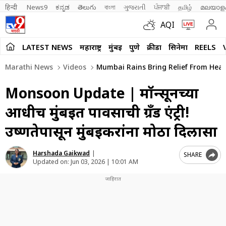
हिन्दी 
News9
ಕನ್ನಡ
తెలుగు
বাংলা
ગુજરાતી
ਪੰਜਾਬੀ
தமிழ்
മലയാള
AQI
LATEST NEWS
महाराष्ट्र
मुंबई
पुणे
क्रीडा
सिनेमा
REELS
Marathi News
Videos
Mumbai Rains Bring Relief From Heat
Monsoon Update | मॉन्सूनच्या
आधीच मुंबईत पावसाची ग्रँड एंट्री!
उष्णतेपासून मुंबईकरांना मोठा दिलासा
Harshada Gaikwad
|
SHARE
Updated on:
Jun 03, 2026 | 10:01 AM