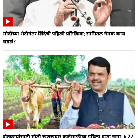
मोदींच्या भेटीनंतर शिंदेची पहिली प्रतिक्रिया; सांगितलं नेमकं काय
घडलं?
शेतकऱ्यांसाठी मोठी खुशखबर! कर्जमाफीचा पहिला हप्ता जमा; 6.22