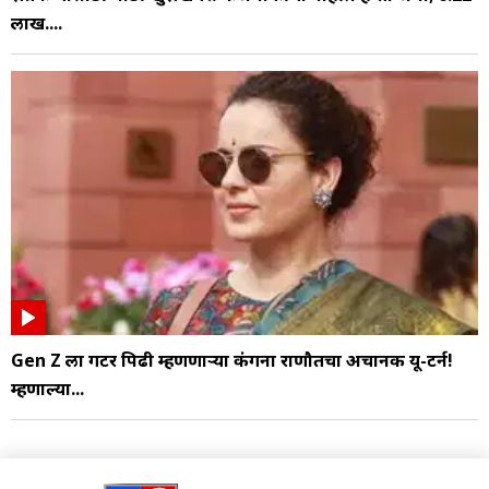
लाख....
Gen Z ला गटर पिढी म्हणणाऱ्या कंगना राणौतचा अचानक यू-टर्न!
म्हणाल्या...