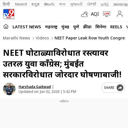
हिन्दी 
News9
ಕನ್ನಡ
తెలుగు
বাংলা
ગુજરાતી
ਪੰਜਾਬੀ
தமிழ்
മലയാള
AQI
LATEST NEWS
महाराष्ट्र
मुंबई
पुणे
क्रीडा
सिनेमा
REELS
Marathi News
Videos
NEET Paper Leak Row Youth Congress 
NEET घोटाळ्याविरोधात रस्त्यावर
उतरली युवा काँग्रेस; मुंबईत
सरकारविरोधात जोरदार घोषणाबाजी!
Harshada Gaikwad
|
SHARE
Updated on:
Jun 02, 2026 | 5:42 PM