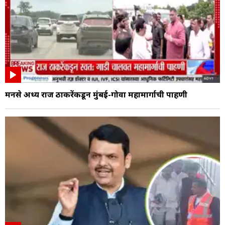
मनसे अध्यक्ष राज ठाकरेंकडून मुंबई-गोवा महामार्गाची पाहणी