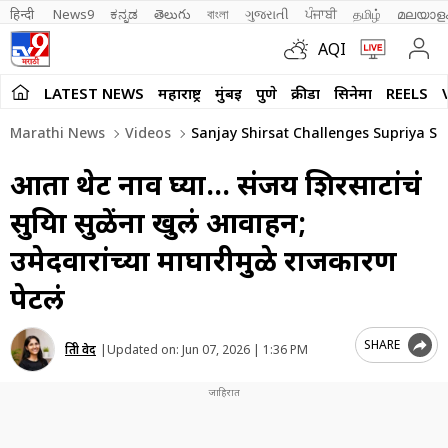
हिन्दी 
News9
ಕನ್ನಡ
తెలుగు
বাংলা
ગુજરાતી
ਪੰਜਾਬੀ
தமிழ்
മലയാള
AQI
LATEST NEWS
महाराष्ट्र
मुंबई
पुणे
क्रीडा
सिनेमा
REELS
Marathi News
Videos
Sanjay Shirsat Challenges Supriya Su
आता थेट नाव घ्या… संजय शिरसाटांचं
सुप्रिया सुळेंना खुलं आवाहन;
उमेदवारांच्या माघारीमुळे राजकारण
पेटलं
SHARE
प्रिती वेद
|
Updated on:
Jun 07, 2026 | 1:36 PM