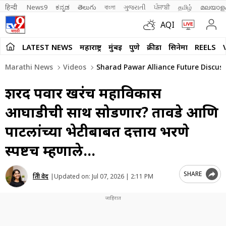
हिन्दी 
News9
ಕನ್ನಡ
తెలుగు
বাংলা
ગુજરાતી
ਪੰਜਾਬੀ
தமிழ்
മലയാള
AQI
LATEST NEWS
महाराष्ट्र
मुंबई
पुणे
क्रीडा
सिनेमा
REELS
Marathi News
Videos
Sharad Pawar Alliance Future Discuss
शरद पवार खरंच महाविकास
आघाडीची साथ सोडणार? तावडे आणि
पाटलांच्या भेटीबाबत दत्तात्रय भरणे
स्पष्टच म्हणाले…
SHARE
प्रिती वेद
|
Updated on:
Jul 07, 2026 | 2:11 PM