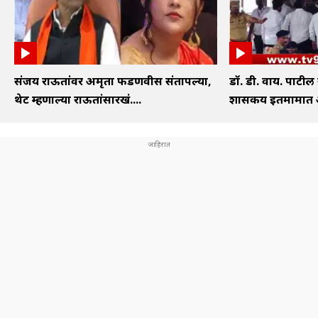
संजय राऊतांवर अमृता फडणवीस संतापल्या,
डॉ. डी. वाय. पाटील
थेट म्हणाल्या राऊतांसारखं....
शासकीय इतमामात अं