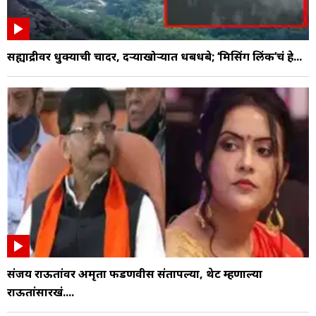
सह्याद्रीवर धुक्याची चादर, दऱ्याखोऱ्यात धबधबे; ‘मिसिंग लिंक’चं हे...
संजय राऊतांवर अमृता फडणवीस संतापल्या, थेट म्हणाल्या
राऊतांसारखं....