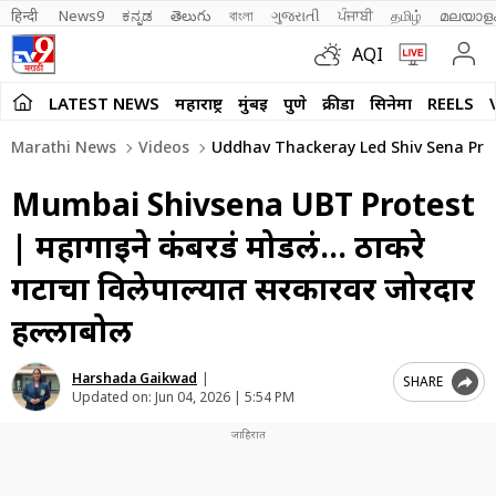
हिन्दी 
News9
ಕನ್ನಡ
తెలుగు
বাংলা
ગુજરાતી
ਪੰਜਾਬੀ
தமிழ்
മലയാള
AQI
LATEST NEWS
महाराष्ट्र
मुंबई
पुणे
क्रीडा
सिनेमा
REELS
Marathi News
Videos
Uddhav Thackeray Led Shiv Sena Prote
Mumbai Shivsena UBT Protest
| महागाईने कंबरडं मोडलं… ठाकरे
गटाचा विलेपार्ल्यात सरकारवर जोरदार
हल्लाबोल
Harshada Gaikwad
|
SHARE
Updated on:
Jun 04, 2026 | 5:54 PM