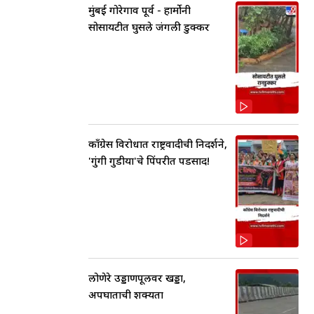
मुंबई गोरेगाव पूर्व - हार्मोनी
सोसायटीत घुसले जंगली डुक्कर
काँग्रेस विरोधात राष्ट्रवादीची निदर्शने,
'गुंगी गुडीया'चे पिंपरीत पडसाद!
लोणेरे उड्डाणपूलवर खड्डा,
अपघाताची शक्यता