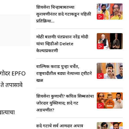
शिवसेना चिन्हाबाबतच्या
सुनावणीनंतर शिंदे गटाकडून पहिली
प्रतिक्रिया...
मोठी बातमी! पंतप्रधान नरेंद्र मोदी
यांचा व्हिडीओ Delete
केल्याप्रकरणी
वाल्मिक कराड पुन्हा चर्चेत,
 अगोदर EPFO
राष्ट्रवादीतील बड्या नेत्याच्या ट्वीटने
खळ
ते तपासावे
शिवसेना कुणाची? कपिल सिब्बलांचा
जोरदार युक्तिवाद; शिंदे गट
अडचणीत?
ात्याचा
शिंदे गटाचे सर्व आमदार अपात्र