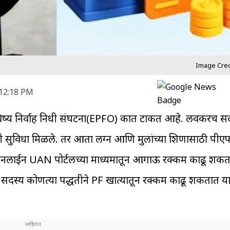
Image Credi
 12:18 PM
भविष्य निर्वाह निधी संघटना(EPFO) कात टाकत आहे. लवकरच सदस
सुविधा मिळले. तर आता लग्न आणि मुलांच्या शिक्षणासाठी पीएफ
 ऑनलाईन UAN पोर्टलच्या माध्यमातून आगाऊ रक्कम काढू शकत
दस्य कोणत्या पद्धतीने PF खात्यातून रक्कम काढू शकतात य