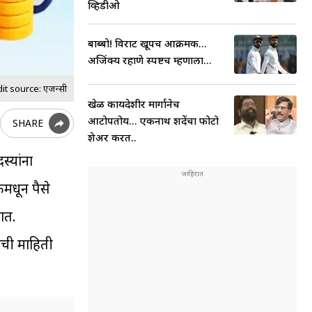
व्हिडीओ
बाब्बो! विराट खूपच आक्रमक...
अजिंक्य रहाणे स्पष्टच म्हणाला...
t source: एजन्सी
खेळ कायदेशीर मार्गानेच
आटोपतोय... एकनाथ शिंदेंचा फोटो
SHARE
शेअर करत..
्यांना
मधून पैसे
ात.
ाची माहिती