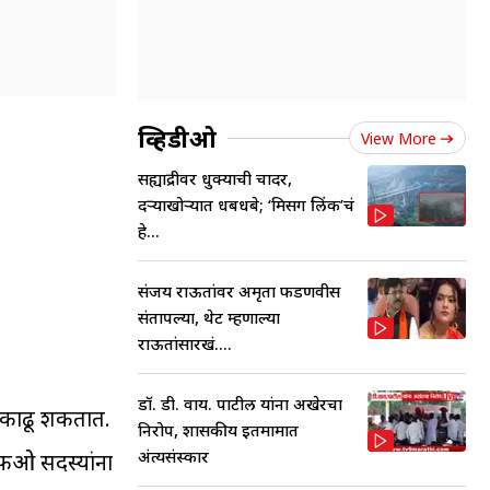
व्हिडीओ
View More
सह्याद्रीवर धुक्याची चादर,
दऱ्याखोऱ्यात धबधबे; ‘मिसिंग लिंक’चं
हे...
संजय राऊतांवर अमृता फडणवीस
संतापल्या, थेट म्हणाल्या
राऊतांसारखं....
डॉ. डी. वाय. पाटील यांना अखेरचा
म काढू शकतात.
निरोप, शासकीय इतमामात
अंत्यसंस्कार
ीएफओ सदस्यांना