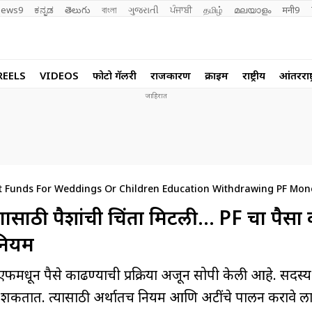
ews9
ಕನ್ನಡ
తెలుగు
বাংলা
ગુજરાતી
ਪੰਜਾਬੀ
தமிழ்
മലയാളം
मनी9
REELS
VIDEOS
फोटो गॅलरी
राजकारण
क्राईम
राष्ट्रीय
आंतरराष्ट
t Funds For Weddings Or Children Education Withdrawing PF Mon
षणासाठी पैशांची चिंता मिटली… PF चा पैसा
 नियम
एफमधून पैसे काढण्याची प्रक्रिया अजून सोपी केली आहे. सदस
शकतात. त्यासाठी अर्थातच नियम आणि अटींचे पालन करावे ल