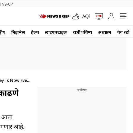
TV9-UP
AQI
्रीय
बिझनेस
हेल्थ
लाईफस्टाईल
राशीभविष्य
अध्यात्म
वेब स्टोर
ey Is Now Even
 काढणे
्य आता
ागणार आहे.