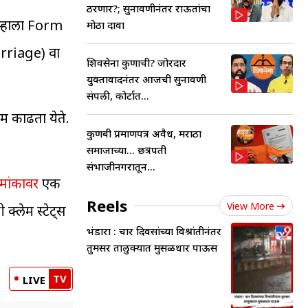
ठरणार?; सुनावणीनंतर राऊतांचा
म्हाला Form
मोठा दावा
arriage) वा
शिवसेना कुणाची? जोरदार
युक्तावादनंतर आजची सुनावणी
संपली, कोर्टात...
कम काढता येते.
कुणबी प्रमाणपत्र अवैध, मराठा
समाजाच्या... छत्रपती
संभाजीनगरातून...
रमांकावर
एक
Reels
View More
क्लेम स्टेट्‍स
भंडारा : चार दिवसांच्या विश्रांतीनंतर
तुमसर तालुक्यात मुसळधार पाऊस
TV
LIVE